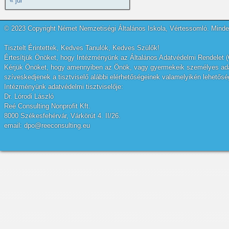
« júl
© 2023 Copyright Német Nemzetiségi Általános Iskola, Vértessomló. Minden
Tisztelt Érintettek, Kedves Tanulók, Kedves Szülők!
Értesítjük Önöket, hogy Intézményünk az Általános Adatvédelmi Rendelet (
Kérjük Önöket, hogy amennyiben az Önök, vagy gyermekeik személyes adatai
szíveskedjenek a tisztviselő alábbi elérhetőségeinek valamelyikén lehetőség
Intézményünk adatvédelmi tisztviselője:
Dr. Lórodi László
Reé Consulting Nonprofit Kft.
8000 Székesfehérvár, Várkörút 4. II/26.
email: dpo@reeconsulting.eu