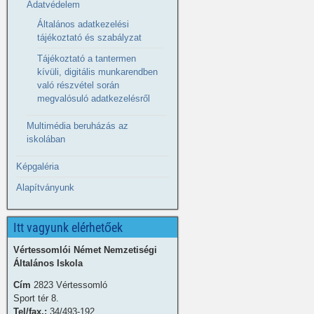
Adatvédelem
Általános adatkezelési
tájékoztató és szabályzat
Tájékoztató a tantermen
kívüli, digitális munkarendben
való részvétel során
megvalósuló adatkezelésről
Multimédia beruházás az
iskolában
Képgaléria
Alapítványunk
Itt vagyunk elérhetőek
Vértessomlói Német Nemzetiségi
Általános Iskola
Cím
2823 Vértessomló
Sport tér 8.
Tel/fax.:
34/493-192