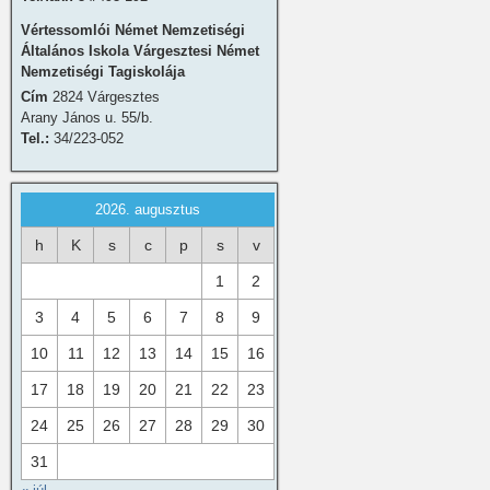
Vértessomlói Német Nemzetiségi
Általános Iskola Várgesztesi Német
Nemzetiségi Tagiskolája
Cím
2824 Várgesztes
Arany János u. 55/b.
Tel.:
34/223-052
2026. augusztus
h
K
s
c
p
s
v
1
2
3
4
5
6
7
8
9
10
11
12
13
14
15
16
17
18
19
20
21
22
23
24
25
26
27
28
29
30
31