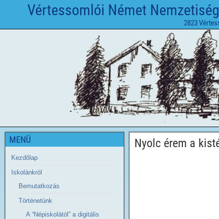
Vértessomlói Német Nemzetiségi 
2823 Vértes
MENÜ
Nyolc érem a kist
Kezdőlap
Iskolánkról
Bemutatkozás
Történetünk
A “Népiskolától” a digitális