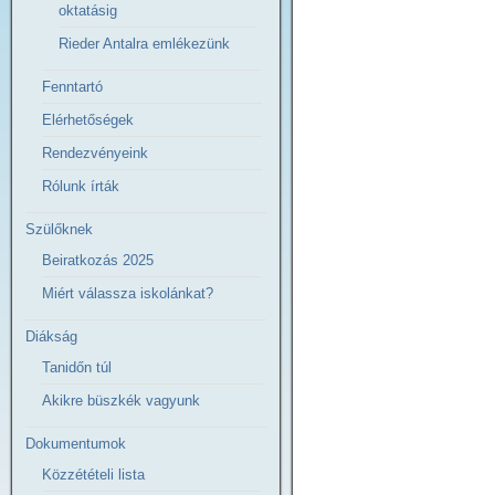
oktatásig
Rieder Antalra emlékezünk
Fenntartó
Elérhetőségek
Rendezvényeink
Rólunk írták
Szülőknek
Beiratkozás 2025
Miért válassza iskolánkat?
Diákság
Tanidőn túl
Akikre büszkék vagyunk
Dokumentumok
Közzétételi lista