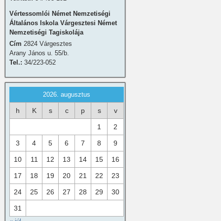
Vértessomlói Német Nemzetiségi
Általános Iskola Várgesztesi Német
Nemzetiségi Tagiskolája
Cím
2824 Várgesztes
Arany János u. 55/b.
Tel.:
34/223-052
2026. augusztus
h
K
s
c
p
s
v
1
2
3
4
5
6
7
8
9
10
11
12
13
14
15
16
17
18
19
20
21
22
23
24
25
26
27
28
29
30
31