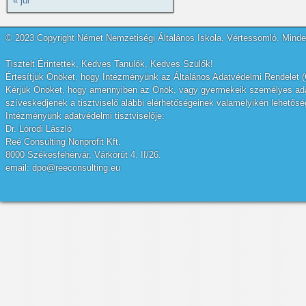
« júl
© 2023 Copyright Német Nemzetiségi Általános Iskola, Vértessomló. Minden
Tisztelt Érintettek, Kedves Tanulók, Kedves Szülők!
Értesítjük Önöket, hogy Intézményünk az Általános Adatvédelmi Rendelet (
Kérjük Önöket, hogy amennyiben az Önök, vagy gyermekeik személyes adatai
szíveskedjenek a tisztviselő alábbi elérhetőségeinek valamelyikén lehetőség
Intézményünk adatvédelmi tisztviselője:
Dr. Lórodi László
Reé Consulting Nonprofit Kft.
8000 Székesfehérvár, Várkörút 4. II/26.
email: dpo@reeconsulting.eu