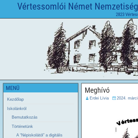
Vértessomlói Német Nemzetiségi 
2823 Vértes
MENÜ
Meghívó
Erdei Lívia
2024. márci
Kezdőlap
Iskolánkról
Bemutatkozás
Történetünk
A “Népiskolától” a digitális