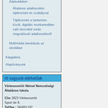
Adatvédelem
Általános adatkezelési
tájékoztató és szabályzat
Tájékoztató a tantermen
kívüli, digitális munkarendben
való részvétel során
megvalósuló adatkezelésről
Multimédia beruházás az
iskolában
Képgaléria
Alapítványunk
Itt vagyunk elérhetőek
Vértessomlói Német Nemzetiségi
Általános Iskola
Cím
2823 Vértessomló
Sport tér 8.
Tel/fax.:
34/493-192