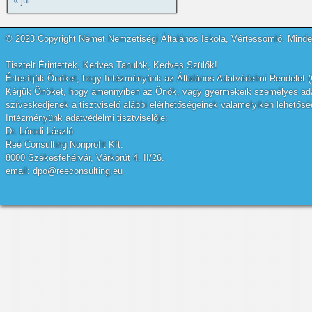
« júl
© 2023 Copyright Német Nemzetiségi Általános Iskola, Vértessomló. Minden
Tisztelt Érintettek, Kedves Tanulók, Kedves Szülők!
Értesítjük Önöket, hogy Intézményünk az Általános Adatvédelmi Rendelet (
Kérjük Önöket, hogy amennyiben az Önök, vagy gyermekeik személyes adatai
szíveskedjenek a tisztviselő alábbi elérhetőségeinek valamelyikén lehetőség
Intézményünk adatvédelmi tisztviselője:
Dr. Lórodi László
Reé Consulting Nonprofit Kft.
8000 Székesfehérvár, Várkörút 4. II/26.
email: dpo@reeconsulting.eu