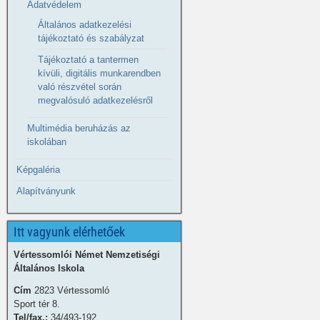
Adatvédelem
Általános adatkezelési
tájékoztató és szabályzat
Tájékoztató a tantermen
kívüli, digitális munkarendben
való részvétel során
megvalósuló adatkezelésről
Multimédia beruházás az
iskolában
Képgaléria
Alapítványunk
Itt vagyunk elérhetőek
Vértessomlói Német Nemzetiségi
Általános Iskola
Cím
2823 Vértessomló
Sport tér 8.
Tel/fax.:
34/493-192