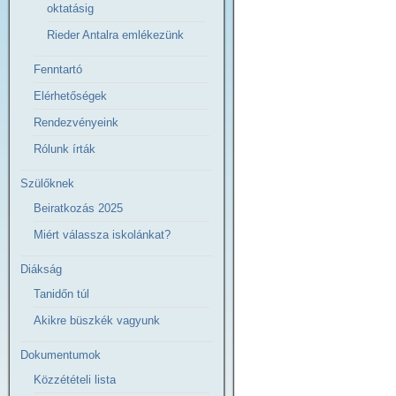
oktatásig
Rieder Antalra emlékezünk
Fenntartó
Elérhetőségek
Rendezvényeink
Rólunk írták
Szülőknek
Beiratkozás 2025
Miért válassza iskolánkat?
Diákság
Tanidőn túl
Akikre büszkék vagyunk
Dokumentumok
Közzétételi lista