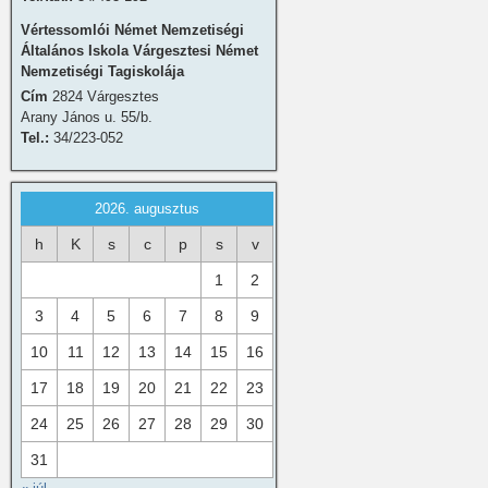
Vértessomlói Német Nemzetiségi
Általános Iskola Várgesztesi Német
Nemzetiségi Tagiskolája
Cím
2824 Várgesztes
Arany János u. 55/b.
Tel.:
34/223-052
2026. augusztus
h
K
s
c
p
s
v
1
2
3
4
5
6
7
8
9
10
11
12
13
14
15
16
17
18
19
20
21
22
23
24
25
26
27
28
29
30
31