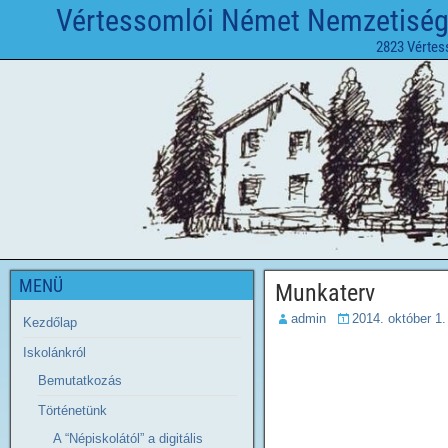
Vértessomlói Német Nemzetiségi 
2823 Vértes
MENÜ
Munkaterv
admin
2014. október 1.
Kezdőlap
Iskolánkról
Bemutatkozás
Történetünk
A “Népiskolától” a digitális