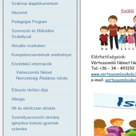
Szakmai alapdokumentum
Házirend
Pedagógiai Program
Szervezeti és Működési
Szabályzat
Aktuális munkaterv
Kompetenciamérések eredményei
Közérdekű információk
Vértessomlói Német
Nemzetiségi Általános Iskola
Étkezés térítési díjai
Allergia
Hit és erkölcstan oktatás
Személyazonosító okmány
igénylése kiskorú gyermek
számára