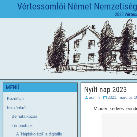
Vértessomlói Német Nemzetiségi 
2823 Vértes
MENÜ
Nyílt nap 2023
admin
2023. március 1
Kezdőlap
Iskolánkról
Minden kedves leendő 
Bemutatkozás
Történetünk
A “Népiskolától” a digitális