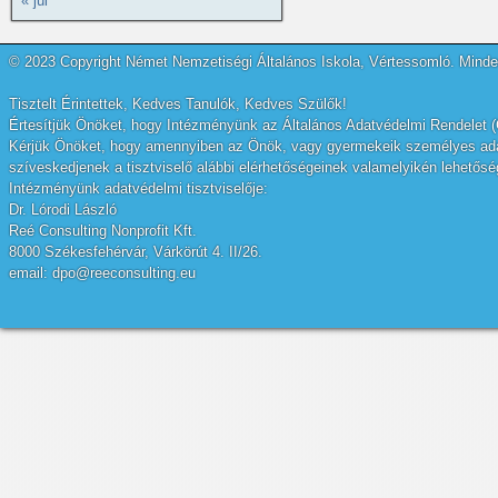
« júl
© 2023 Copyright Német Nemzetiségi Általános Iskola, Vértessomló. Minden
Tisztelt Érintettek, Kedves Tanulók, Kedves Szülők!
Értesítjük Önöket, hogy Intézményünk az Általános Adatvédelmi Rendelet (
Kérjük Önöket, hogy amennyiben az Önök, vagy gyermekeik személyes adatai
szíveskedjenek a tisztviselő alábbi elérhetőségeinek valamelyikén lehetőség
Intézményünk adatvédelmi tisztviselője:
Dr. Lórodi László
Reé Consulting Nonprofit Kft.
8000 Székesfehérvár, Várkörút 4. II/26.
email: dpo@reeconsulting.eu