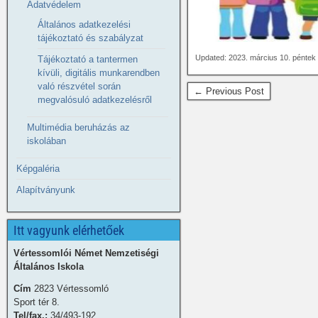
Adatvédelem
Általános adatkezelési
tájékoztató és szabályzat
Updated: 2023. március 10. péntek
Tájékoztató a tantermen
kívüli, digitális munkarendben
való részvétel során
← Previous Post
megvalósuló adatkezelésről
Multimédia beruházás az
iskolában
Képgaléria
Alapítványunk
Itt vagyunk elérhetőek
Vértessomlói Német Nemzetiségi
Általános Iskola
Cím
2823 Vértessomló
Sport tér 8.
Tel/fax.:
34/493-192