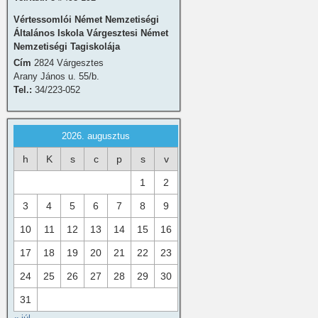
Vértessomlói Német Nemzetiségi
Általános Iskola Várgesztesi Német
Nemzetiségi Tagiskolája
Cím
2824 Várgesztes
Arany János u. 55/b.
Tel.:
34/223-052
2026. augusztus
h
K
s
c
p
s
v
1
2
3
4
5
6
7
8
9
10
11
12
13
14
15
16
17
18
19
20
21
22
23
24
25
26
27
28
29
30
31