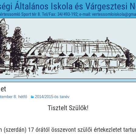
gi Általános Iskola és Várgesztesi 
értessomló Sport tér 8. Tel/Fax: 34/493-192; e-mail: vertessomloiskola@gma
let
tember 8. hétfő
2014/2015-ös tanév
Tisztelt Szülők!
n (szerdán) 17 órától összevont szülői értekezletet tartu