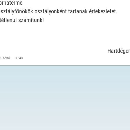
tornaterme
sztályfőnökök osztályonként tartanak értekezletet.
tétlenül számítunk!
Hartdégen
. hétfő — 06:40