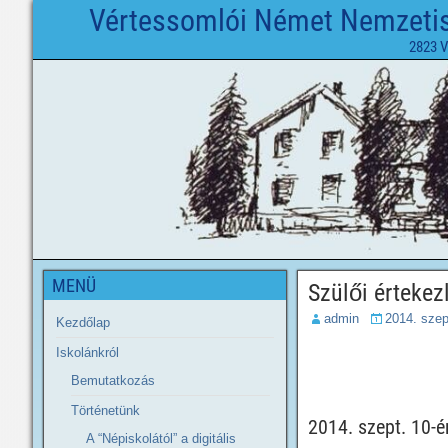
Vértessomlói Német Nemzetisé
2823 V
MENÜ
Szülői értekez
admin
2014. szep
Kezdőlap
Iskolánkról
Bemutatkozás
Történetünk
2014. szept. 10-é
A “Népiskolától” a digitális