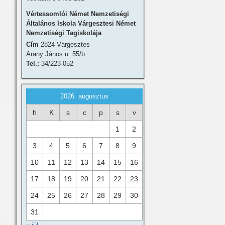
Vértessomlói Német Nemzetiségi
Általános Iskola Várgesztesi Német
Nemzetiségi Tagiskolája
Cím
2824 Várgesztes
Arany János u. 55/b.
Tel.:
34/223-052
2026. augusztus
h
K
s
c
p
s
v
1
2
3
4
5
6
7
8
9
10
11
12
13
14
15
16
17
18
19
20
21
22
23
24
25
26
27
28
29
30
31