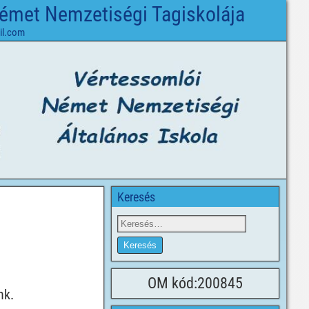
Német Nemzetiségi Tagiskolája
il.com
Keresés
OM kód:200845
nk.