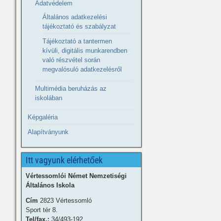
Adatvédelem
Általános adatkezelési
tájékoztató és szabályzat
Tájékoztató a tantermen
kívüli, digitális munkarendben
való részvétel során
megvalósuló adatkezelésről
Multimédia beruházás az
iskolában
Képgaléria
Alapítványunk
Itt vagyunk elérhetőek
Vértessomlói Német Nemzetiségi
Általános Iskola
Cím
2823 Vértessomló
Sport tér 8.
Tel/fax.:
34/493-192