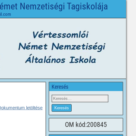
Német Nemzetiségi Tagiskolája
il.com
Keresés
Dokumentum letöltése
OM kód:200845