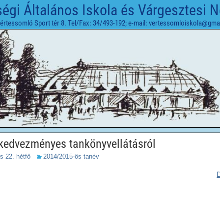
gi Általános Iskola és Várgesztesi 
értessomló Sport tér 8. Tel/Fax: 34/493-192; e-mail: vertessomloiskola@gma
 kedvezményes tankönyvellátásról
s 22. hétfő
2014/2015-ös tanév