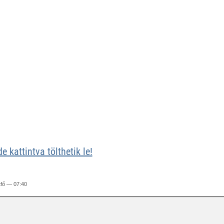
e kattintva tölthetik le!
tfő — 07:40