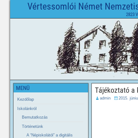
Vértessomlói Német Nemzetisé
2823 V
MENÜ
Tájékoztató a
admin
2015. júniu
Kezdőlap
Iskolánkról
Bemutatkozás
Történetünk
A “Népiskolától” a digitális