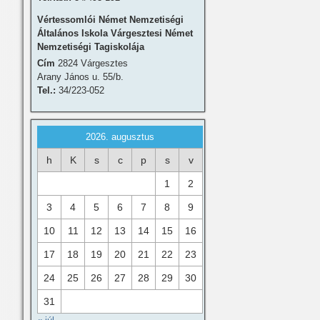
Vértessomlói Német Nemzetiségi
Általános Iskola Várgesztesi Német
Nemzetiségi Tagiskolája
Cím
2824 Várgesztes
Arany János u. 55/b.
Tel.:
34/223-052
2026. augusztus
h
K
s
c
p
s
v
1
2
3
4
5
6
7
8
9
10
11
12
13
14
15
16
17
18
19
20
21
22
23
24
25
26
27
28
29
30
31