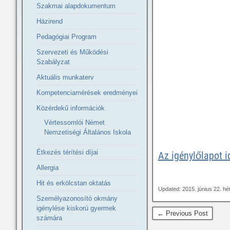
Szakmai alapdokumentum
Házirend
Pedagógiai Program
Szervezeti és Működési
Szabályzat
Aktuális munkaterv
Kompetenciamérések eredményei
Közérdekű információk
Vértessomlói Német
Nemzetiségi Általános Iskola
Étkezés térítési díjai
Az igénylőlapot id
Allergia
Hit és erkölcstan oktatás
Updated: 2015. június 22. hé
Személyazonosító okmány
igénylése kiskorú gyermek
← Previous Post
számára