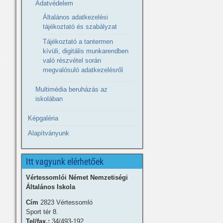
Adatvédelem
Általános adatkezelési
tájékoztató és szabályzat
Tájékoztató a tantermen
kívüli, digitális munkarendben
való részvétel során
megvalósuló adatkezelésről
Multimédia beruházás az
iskolában
Képgaléria
Alapítványunk
Itt vagyunk elérhetőek
Vértessomlói Német Nemzetiségi
Általános Iskola
Cím
2823 Vértessomló
Sport tér 8.
Tel/fax.:
34/493-192