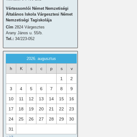
Vértessomlói Német Nemzetiségi
Általános Iskola Várgesztesi Német
Nemzetiségi Tagiskolája
Cím
2824 Várgesztes
Arany János u. 55/b.
Tel.:
34/223-052
2026. augusztus
h
K
s
c
p
s
v
1
2
3
4
5
6
7
8
9
10
11
12
13
14
15
16
17
18
19
20
21
22
23
24
25
26
27
28
29
30
31