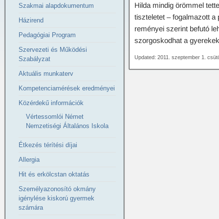
Hilda mindig örömmel tette
Szakmai alapdokumentum
tiszteletet – fogalmazott 
Házirend
reményei szerint befutó le
Pedagógiai Program
szorgoskodhat a gyereke
Szervezeti és Működési
Updated: 2011. szeptember 1. csüt
Szabályzat
Aktuális munkaterv
Kompetenciamérések eredményei
Közérdekű információk
Vértessomlói Német
Nemzetiségi Általános Iskola
Étkezés térítési díjai
Allergia
Hit és erkölcstan oktatás
Személyazonosító okmány
igénylése kiskorú gyermek
számára