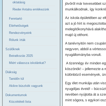
oktatásig
jövőről már kevesebbet szó
munkálkodnak, így konkré
Rieder Antalra emlékezünk
Az iskola épületében az el
Fenntartó
azt a jó hírt is megosztot
Elérhetőségek
melegítőkonyhává alakíthatj
Rendezvényeink
majd új otthont.
Rólunk írták
A tanévnyitón nem csupán 
negyven, abból a vértessom
Szülőknek
nyugállományba vonult.
Beiratkozás 2025
Miért válassza iskolánkat?
A tizennégy év minden egy
köszönök! – jellemezte a m
Diákság
különböző események, ün
Tanidőn túl
Egy élet munkája után vis
Akikre büszkék vagyunk
nyugdíjas éveid! – búcsúz
nevében nyújtotta át a sze
Dokumentumok
mint sógora, s egykori oszt
Közzétételi lista