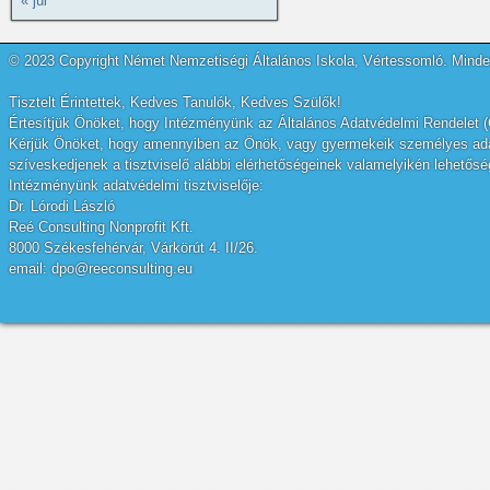
« júl
© 2023 Copyright Német Nemzetiségi Általános Iskola, Vértessomló. Minden
Tisztelt Érintettek, Kedves Tanulók, Kedves Szülők!
Értesítjük Önöket, hogy Intézményünk az Általános Adatvédelmi Rendelet (
Kérjük Önöket, hogy amennyiben az Önök, vagy gyermekeik személyes adatai
szíveskedjenek a tisztviselő alábbi elérhetőségeinek valamelyikén lehetőség
Intézményünk adatvédelmi tisztviselője:
Dr. Lórodi László
Reé Consulting Nonprofit Kft.
8000 Székesfehérvár, Várkörút 4. II/26.
email: dpo@reeconsulting.eu