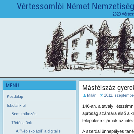
Vértessomlói Német Nemzetiségi 
2823 Vértes
MENÜ
Másfélszáz gyere
Milán
2011. szeptember
Kezdőlap
Iskolánkról
146-an, a tavalyi létszámn
apróság számára első alka
Bemutatkozás
településről járnak az in
Történetünk
A szerdai ünnepélyes tané
A “Népiskolától” a digitális