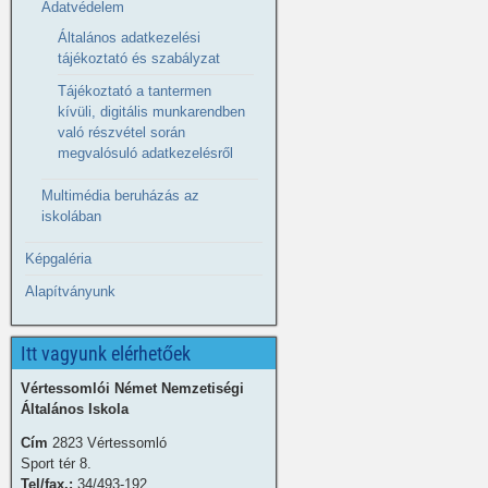
Adatvédelem
Általános adatkezelési
tájékoztató és szabályzat
Tájékoztató a tantermen
kívüli, digitális munkarendben
való részvétel során
megvalósuló adatkezelésről
Multimédia beruházás az
iskolában
Képgaléria
Alapítványunk
Itt vagyunk elérhetőek
Vértessomlói Német Nemzetiségi
Általános Iskola
Cím
2823 Vértessomló
Sport tér 8.
Tel/fax.:
34/493-192