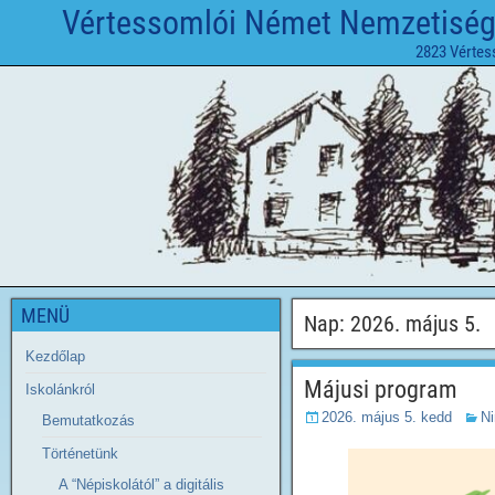
Vértessomlói Német Nemzetiségi 
2823 Vértes
MENÜ
Nap:
2026. május 5.
Kezdőlap
Májusi program
Iskolánkról
2026. május 5. kedd
Ni
Bemutatkozás
Történetünk
A “Népiskolától” a digitális