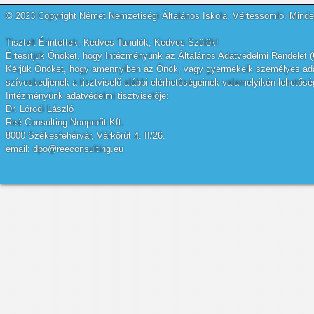
© 2023 Copyright Német Nemzetiségi Általános Iskola, Vértessomló. Minden
Tisztelt Érintettek, Kedves Tanulók, Kedves Szülők!
Értesítjük Önöket, hogy Intézményünk az Általános Adatvédelmi Rendelet (
Kérjük Önöket, hogy amennyiben az Önök, vagy gyermekeik személyes adatai
szíveskedjenek a tisztviselő alábbi elérhetőségeinek valamelyikén lehetőség
Intézményünk adatvédelmi tisztviselője:
Dr. Lórodi László
Reé Consulting Nonprofit Kft.
8000 Székesfehérvár, Várkörút 4. II/26.
email: dpo@reeconsulting.eu