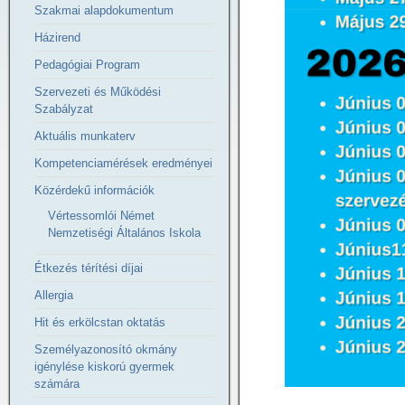
Szakmai alapdokumentum
Házirend
Pedagógiai Program
Szervezeti és Működési
Szabályzat
Aktuális munkaterv
Kompetenciamérések eredményei
Közérdekű információk
Vértessomlói Német
Nemzetiségi Általános Iskola
Étkezés térítési díjai
Allergia
Hit és erkölcstan oktatás
Személyazonosító okmány
igénylése kiskorú gyermek
számára