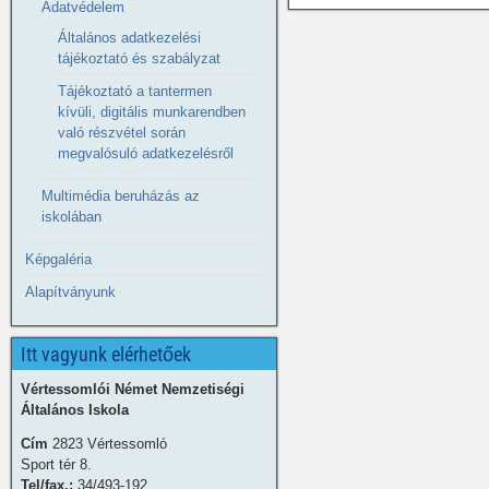
Adatvédelem
Általános adatkezelési
tájékoztató és szabályzat
Tájékoztató a tantermen
kívüli, digitális munkarendben
való részvétel során
megvalósuló adatkezelésről
Multimédia beruházás az
iskolában
Képgaléria
Alapítványunk
Itt vagyunk elérhetőek
Vértessomlói Német Nemzetiségi
Általános Iskola
Cím
2823 Vértessomló
Sport tér 8.
Tel/fax.:
34/493-192