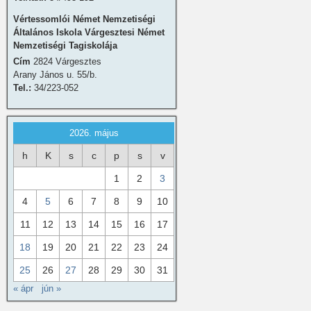
Vértessomlói Német Nemzetiségi
Általános Iskola Várgesztesi Német
Nemzetiségi Tagiskolája
Cím
2824 Várgesztes
Arany János u. 55/b.
Tel.:
34/223-052
2026. május
h
K
s
c
p
s
v
1
2
3
4
5
6
7
8
9
10
11
12
13
14
15
16
17
18
19
20
21
22
23
24
25
26
27
28
29
30
31
« ápr
jún »