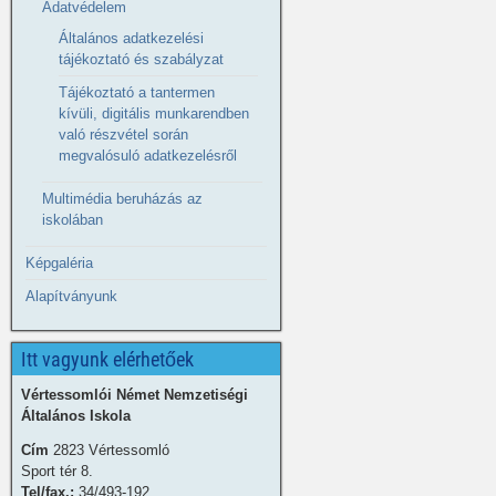
Adatvédelem
Általános adatkezelési
tájékoztató és szabályzat
Tájékoztató a tantermen
kívüli, digitális munkarendben
való részvétel során
megvalósuló adatkezelésről
Multimédia beruházás az
iskolában
Képgaléria
Alapítványunk
Itt vagyunk elérhetőek
Vértessomlói Német Nemzetiségi
Általános Iskola
Cím
2823 Vértessomló
Sport tér 8.
Tel/fax.:
34/493-192