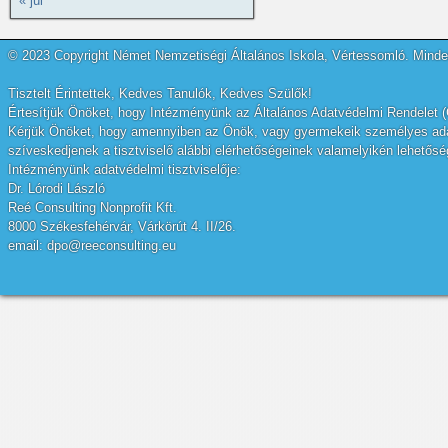
« júl
© 2023 Copyright Német Nemzetiségi Általános Iskola, Vértessomló. Minden
Tisztelt Érintettek, Kedves Tanulók, Kedves Szülők!
Értesítjük Önöket, hogy Intézményünk az Általános Adatvédelmi Rendelet (
Kérjük Önöket, hogy amennyiben az Önök, vagy gyermekeik személyes adatai
szíveskedjenek a tisztviselő alábbi elérhetőségeinek valamelyikén lehetőség
Intézményünk adatvédelmi tisztviselője:
Dr. Lórodi László
Reé Consulting Nonprofit Kft.
8000 Székesfehérvár, Várkörút 4. II/26.
email: dpo@reeconsulting.eu