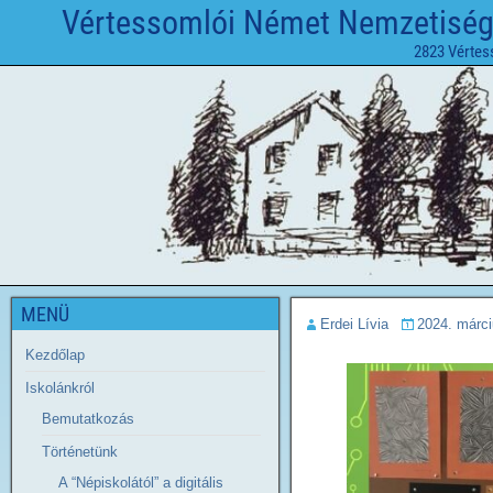
Vértessomlói Német Nemzetiségi 
2823 Vértes
MENÜ
Erdei Lívia
2024. márci
Kezdőlap
Iskolánkról
Bemutatkozás
Történetünk
A “Népiskolától” a digitális