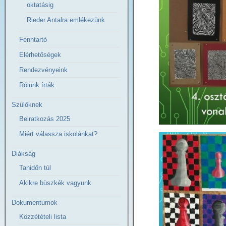
oktatásig
Rieder Antalra emlékezünk
Fenntartó
Elérhetőségek
Rendezvényeink
Rólunk írták
Szülőknek
Beiratkozás 2025
Miért válassza iskolánkat?
Diákság
Tanidőn túl
Akikre büszkék vagyunk
Dokumentumok
Közzétételi lista