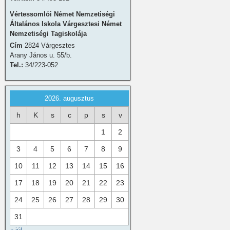
Vértessomlói Német Nemzetiségi
Általános Iskola Várgesztesi Német
Nemzetiségi Tagiskolája
Cím
2824 Várgesztes
Arany János u. 55/b.
Tel.:
34/223-052
2026. augusztus
h
K
s
c
p
s
v
1
2
3
4
5
6
7
8
9
10
11
12
13
14
15
16
17
18
19
20
21
22
23
24
25
26
27
28
29
30
31