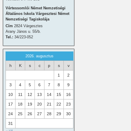
Vértessomlói Német Nemzetiségi
Általános Iskola Várgesztesi Német
Nemzetiségi Tagiskolája
Cím
2824 Várgesztes
Arany János u. 55/b.
Tel.:
34/223-052
2026. augusztus
h
K
s
c
p
s
v
1
2
3
4
5
6
7
8
9
10
11
12
13
14
15
16
17
18
19
20
21
22
23
24
25
26
27
28
29
30
31