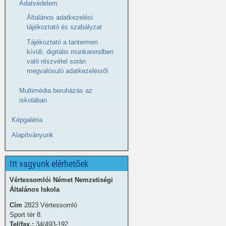
Adatvédelem
Általános adatkezelési
tájékoztató és szabályzat
Tájékoztató a tantermen
kívüli, digitális munkarendben
való részvétel során
megvalósuló adatkezelésről
Multimédia beruházás az
iskolában
Képgaléria
Alapítványunk
Itt vagyunk elérhetőek
Vértessomlói Német Nemzetiségi
Általános Iskola
Cím
2823 Vértessomló
Sport tér 8.
Tel/fax.:
34/493-192