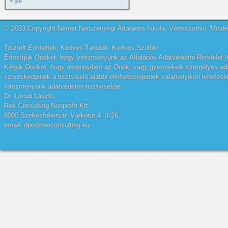
« júl
© 2023 Copyright Német Nemzetiségi Általános Iskola, Vértessomló. Minden
Tisztelt Érintettek, Kedves Tanulók, Kedves Szülők!
Értesítjük Önöket, hogy Intézményünk az Általános Adatvédelmi Rendelet (
Kérjük Önöket, hogy amennyiben az Önök, vagy gyermekeik személyes adatai
szíveskedjenek a tisztviselő alábbi elérhetőségeinek valamelyikén lehetőség
Intézményünk adatvédelmi tisztviselője:
Dr. Lórodi László
Reé Consulting Nonprofit Kft.
8000 Székesfehérvár, Várkörút 4. II/26.
email: dpo@reeconsulting.eu