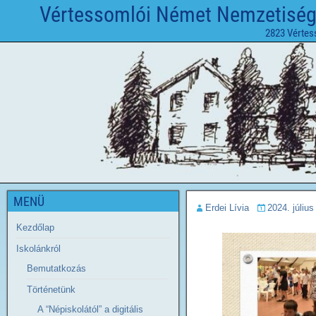
Vértessomlói Német Nemzetiségi 
2823 Vértes
MENÜ
Erdei Lívia
2024. július
Kezdőlap
Iskolánkról
Bemutatkozás
Történetünk
A “Népiskolától” a digitális