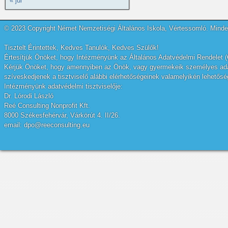
« júl
© 2023 Copyright Német Nemzetiségi Általános Iskola, Vértessomló. Minden
Tisztelt Érintettek, Kedves Tanulók, Kedves Szülők!
Értesítjük Önöket, hogy Intézményünk az Általános Adatvédelmi Rendelet (
Kérjük Önöket, hogy amennyiben az Önök, vagy gyermekeik személyes adatai
szíveskedjenek a tisztviselő alábbi elérhetőségeinek valamelyikén lehetőség
Intézményünk adatvédelmi tisztviselője:
Dr. Lórodi László
Reé Consulting Nonprofit Kft.
8000 Székesfehérvár, Várkörút 4. II/26.
email: dpo@reeconsulting.eu