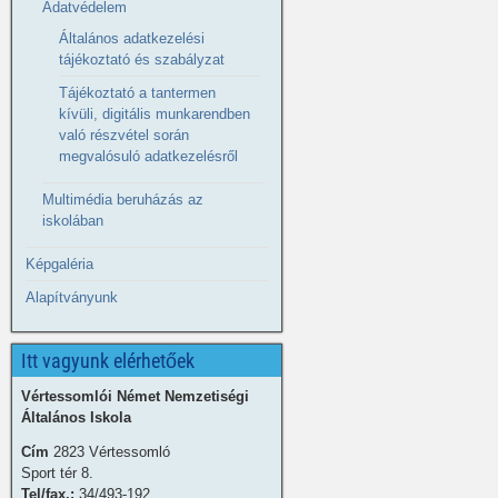
Adatvédelem
Általános adatkezelési
tájékoztató és szabályzat
Tájékoztató a tantermen
kívüli, digitális munkarendben
való részvétel során
megvalósuló adatkezelésről
Multimédia beruházás az
iskolában
Képgaléria
Alapítványunk
Itt vagyunk elérhetőek
Vértessomlói Német Nemzetiségi
Általános Iskola
Cím
2823 Vértessomló
Sport tér 8.
Tel/fax.:
34/493-192