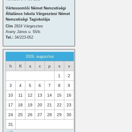
Vértessomlói Német Nemzetiségi
Általános Iskola Várgesztesi Német
Nemzetiségi Tagiskolája
Cím
2824 Várgesztes
Arany János u. 55/b.
Tel.:
34/223-052
2026. augusztus
h
K
s
c
p
s
v
1
2
3
4
5
6
7
8
9
10
11
12
13
14
15
16
17
18
19
20
21
22
23
24
25
26
27
28
29
30
31