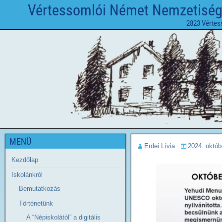
Vértessomlói Német Nemzetiségi 
2823 Vértes
MENÜ
Erdei Lívia
2024. októb
Kezdőlap
Iskolánkról
Bemutatkozás
Történetünk
A “Népiskolától” a digitális