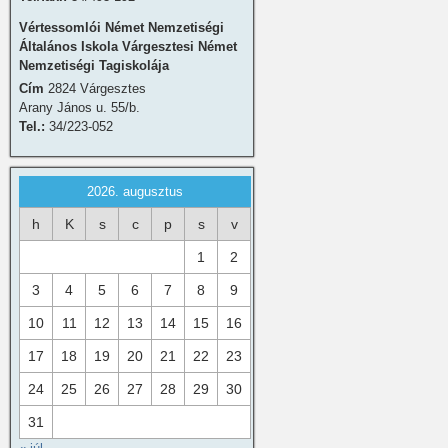
Vértessomlói Német Nemzetiségi
Általános Iskola Várgesztesi Német
Nemzetiségi Tagiskolája
Cím
2824 Várgesztes
Arany János u. 55/b.
Tel.:
34/223-052
2026. augusztus
h
K
s
c
p
s
v
1
2
3
4
5
6
7
8
9
10
11
12
13
14
15
16
17
18
19
20
21
22
23
24
25
26
27
28
29
30
31