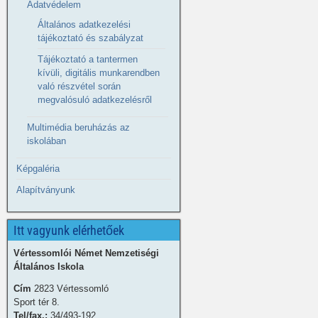
Adatvédelem
Általános adatkezelési
tájékoztató és szabályzat
Tájékoztató a tantermen
kívüli, digitális munkarendben
való részvétel során
megvalósuló adatkezelésről
Multimédia beruházás az
iskolában
Képgaléria
Alapítványunk
Itt vagyunk elérhetőek
Vértessomlói Német Nemzetiségi
Általános Iskola
Cím
2823 Vértessomló
Sport tér 8.
Tel/fax.:
34/493-192