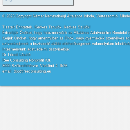
« júl
© 2023 Copyright Német Nemzetiségi Általános Iskola, Vértessomló. Minden
Tisztelt Érintettek, Kedves Tanulók, Kedves Szülők!
Értesítjük Önöket, hogy Intézményünk az Általános Adatvédelmi Rendelet (
Kérjük Önöket, hogy amennyiben az Önök, vagy gyermekeik személyes adatai
szíveskedjenek a tisztviselő alábbi elérhetőségeinek valamelyikén lehetőség
Intézményünk adatvédelmi tisztviselője:
Dr. Lórodi László
Reé Consulting Nonprofit Kft.
8000 Székesfehérvár, Várkörút 4. II/26.
email: dpo@reeconsulting.eu