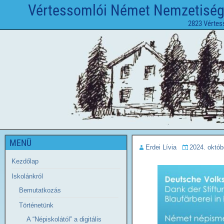
Vértessomlói Német Nemzetiségi 
2823 Vértes
MENÜ
Erdei Lívia
2024. októb
Kezdőlap
Iskolánkról
Bemutatkozás
Történetünk
A “Népiskolától” a digitális