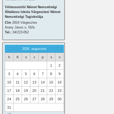
Vértessomlói Német Nemzetiségi
Általános Iskola Várgesztesi Német
Nemzetiségi Tagiskolája
Cím
2824 Várgesztes
Arany János u. 55/b.
Tel.:
34/223-052
2026. augusztus
h
K
s
c
p
s
v
1
2
3
4
5
6
7
8
9
10
11
12
13
14
15
16
17
18
19
20
21
22
23
24
25
26
27
28
29
30
31