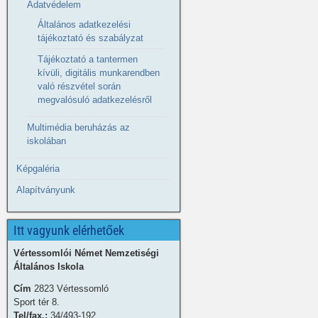
Adatvédelem
Általános adatkezelési
tájékoztató és szabályzat
Tájékoztató a tantermen
kívüli, digitális munkarendben
való részvétel során
megvalósuló adatkezelésről
Multimédia beruházás az
iskolában
Képgaléria
Alapítványunk
Itt vagyunk elérhetőek
Vértessomlói Német Nemzetiségi
Általános Iskola
Cím
2823 Vértessomló
Sport tér 8.
Tel/fax.:
34/493-192