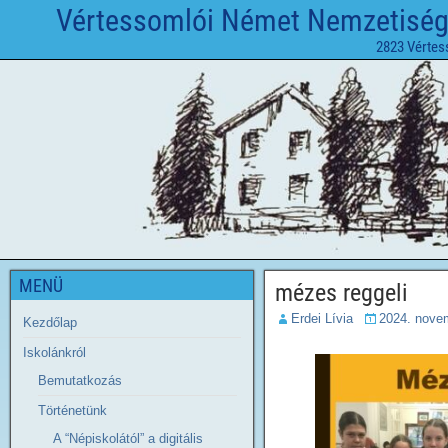
Vértessomlói Német Nemzetiségi 
2823 Vértes
MENÜ
mézes reggeli
Erdei Lívia
2024. nove
Kezdőlap
Iskolánkról
Bemutatkozás
Történetünk
A “Népiskolától” a digitális