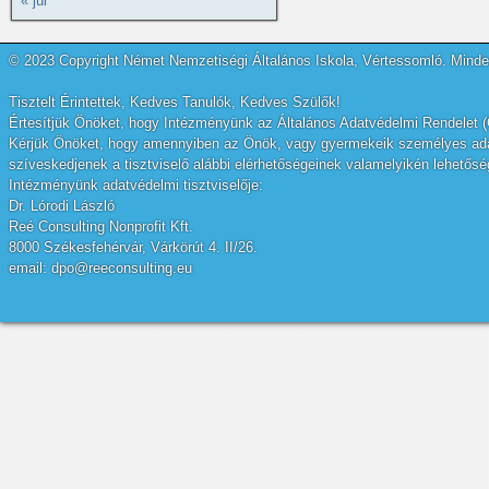
« júl
© 2023 Copyright Német Nemzetiségi Általános Iskola, Vértessomló. Minden
Tisztelt Érintettek, Kedves Tanulók, Kedves Szülők!
Értesítjük Önöket, hogy Intézményünk az Általános Adatvédelmi Rendelet (
Kérjük Önöket, hogy amennyiben az Önök, vagy gyermekeik személyes adatai
szíveskedjenek a tisztviselő alábbi elérhetőségeinek valamelyikén lehetőség
Intézményünk adatvédelmi tisztviselője:
Dr. Lórodi László
Reé Consulting Nonprofit Kft.
8000 Székesfehérvár, Várkörút 4. II/26.
email: dpo@reeconsulting.eu