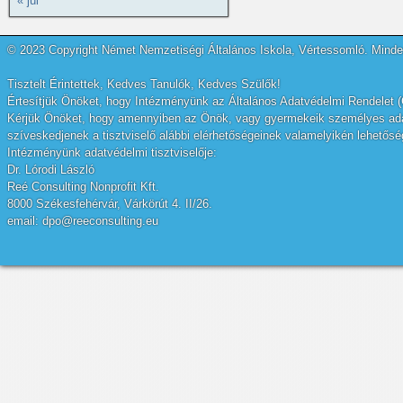
« júl
© 2023 Copyright Német Nemzetiségi Általános Iskola, Vértessomló. Minden
Tisztelt Érintettek, Kedves Tanulók, Kedves Szülők!
Értesítjük Önöket, hogy Intézményünk az Általános Adatvédelmi Rendelet (
Kérjük Önöket, hogy amennyiben az Önök, vagy gyermekeik személyes adatai
szíveskedjenek a tisztviselő alábbi elérhetőségeinek valamelyikén lehetőség
Intézményünk adatvédelmi tisztviselője:
Dr. Lórodi László
Reé Consulting Nonprofit Kft.
8000 Székesfehérvár, Várkörút 4. II/26.
email: dpo@reeconsulting.eu