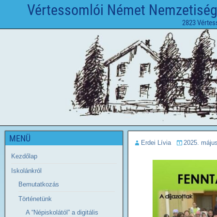
Vértessomlói Német Nemzetiségi 
2823 Vértes
MENÜ
Erdei Lívia
2025. május
Kezdőlap
Iskolánkról
Bemutatkozás
Történetünk
A “Népiskolától” a digitális