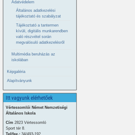
Adatvédelem
Általános adatkezelési
tájékoztató és szabályzat
Tájékoztató a tantermen
kívüli, digitális munkarendben
való részvétel során
megvalósuló adatkezelésről
Multimédia beruházás az
iskolában
Képgaléria
Alapítványunk
Itt vagyunk elérhetőek
Vértessomlói Német Nemzetiségi
Általános Iskola
Cím
2823 Vértessomló
Sport tér 8.
Tel/fax.:
34/493-192