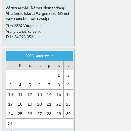
Vértessomlói Német Nemzetiségi
Általános Iskola Várgesztesi Német
Nemzetiségi Tagiskolája
Cím
2824 Várgesztes
Arany János u. 55/b.
Tel.:
34/223-052
2026. augusztus
h
K
s
c
p
s
v
1
2
3
4
5
6
7
8
9
10
11
12
13
14
15
16
17
18
19
20
21
22
23
24
25
26
27
28
29
30
31