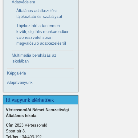
Adatvédelem
Általános adatkezelési
tájékoztató és szabályzat
Tájékoztató a tantermen
kívüli, digitális munkarendben
való részvétel során
megvalósuló adatkezelésről
Multimédia beruházás az
iskolában
Képgaléria
Alapítványunk
Itt vagyunk elérhetőek
Vértessomlói Német Nemzetiségi
Általános Iskola
Cím
2823 Vértessomló
Sport tér 8.
Tel/fax.:
34/493-192