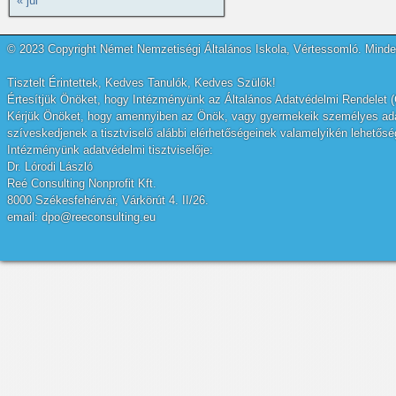
« júl
© 2023 Copyright Német Nemzetiségi Általános Iskola, Vértessomló. Minden
Tisztelt Érintettek, Kedves Tanulók, Kedves Szülők!
Értesítjük Önöket, hogy Intézményünk az Általános Adatvédelmi Rendelet (
Kérjük Önöket, hogy amennyiben az Önök, vagy gyermekeik személyes adatai
szíveskedjenek a tisztviselő alábbi elérhetőségeinek valamelyikén lehetőség
Intézményünk adatvédelmi tisztviselője:
Dr. Lórodi László
Reé Consulting Nonprofit Kft.
8000 Székesfehérvár, Várkörút 4. II/26.
email: dpo@reeconsulting.eu