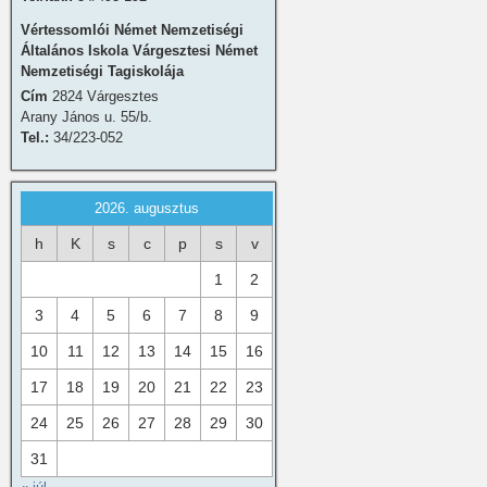
Vértessomlói Német Nemzetiségi
Általános Iskola Várgesztesi Német
Nemzetiségi Tagiskolája
Cím
2824 Várgesztes
Arany János u. 55/b.
Tel.:
34/223-052
2026. augusztus
h
K
s
c
p
s
v
1
2
3
4
5
6
7
8
9
10
11
12
13
14
15
16
17
18
19
20
21
22
23
24
25
26
27
28
29
30
31