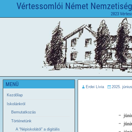
Vértessomlói Német Nemzetiségi 
2823 Vértes
MENÜ
Erdei Lívia
2025. júniu
Kezdőlap
Iskolánkról
Bemutatkozás
Történetünk
A “Népiskolától” a digitális