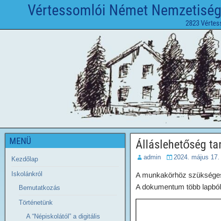
Vértessomlói Német Nemzetiségi 
2823 Vértes
MENÜ
Álláslehetőség ta
admin
2024. május 17.
Kezdőlap
Iskolánkról
A munkakörhöz szükséges f
A dokumentum több lapból áll
Bemutatkozás
Történetünk
A “Népiskolától” a digitális