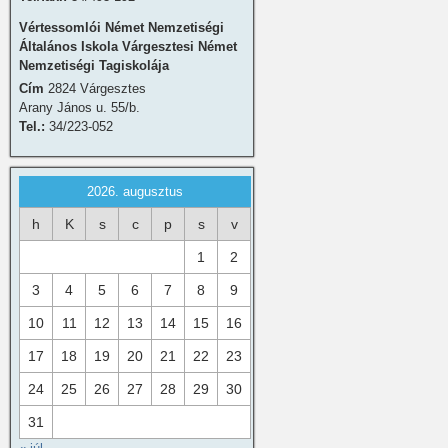
Vértessomlói Német Nemzetiségi
Általános Iskola Várgesztesi Német
Nemzetiségi Tagiskolája
Cím
2824 Várgesztes
Arany János u. 55/b.
Tel.:
34/223-052
2026. augusztus
h
K
s
c
p
s
v
1
2
3
4
5
6
7
8
9
10
11
12
13
14
15
16
17
18
19
20
21
22
23
24
25
26
27
28
29
30
31