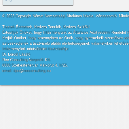
« júl
© 2023 Copyright Német Nemzetiségi Általános Iskola, Vértessomló. Minden
Tisztelt Érintettek, Kedves Tanulók, Kedves Szülők!
Értesítjük Önöket, hogy Intézményünk az Általános Adatvédelmi Rendelet (
Kérjük Önöket, hogy amennyiben az Önök, vagy gyermekeik személyes adatai
szíveskedjenek a tisztviselő alábbi elérhetőségeinek valamelyikén lehetőség
Intézményünk adatvédelmi tisztviselője:
Dr. Lórodi László
Reé Consulting Nonprofit Kft.
8000 Székesfehérvár, Várkörút 4. II/26.
email: dpo@reeconsulting.eu