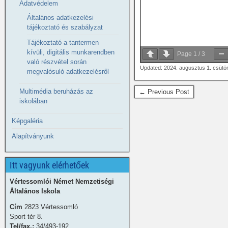
Adatvédelem
Általános adatkezelési
tájékoztató és szabályzat
Tájékoztató a tantermen
kívüli, digitális munkarendben
Page
1
/
3
való részvétel során
Updated: 2024. augusztus 1. csütö
megvalósuló adatkezelésről
Multimédia beruházás az
← Previous Post
iskolában
Képgaléria
Alapítványunk
Itt vagyunk elérhetőek
Vértessomlói Német Nemzetiségi
Általános Iskola
Cím
2823 Vértessomló
Sport tér 8.
Tel/fax.:
34/493-192