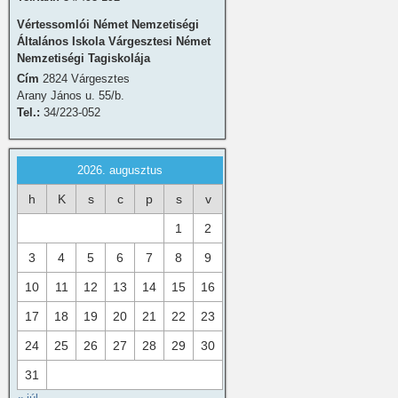
Vértessomlói Német Nemzetiségi
Általános Iskola Várgesztesi Német
Nemzetiségi Tagiskolája
Cím
2824 Várgesztes
Arany János u. 55/b.
Tel.:
34/223-052
2026. augusztus
h
K
s
c
p
s
v
1
2
3
4
5
6
7
8
9
10
11
12
13
14
15
16
17
18
19
20
21
22
23
24
25
26
27
28
29
30
31