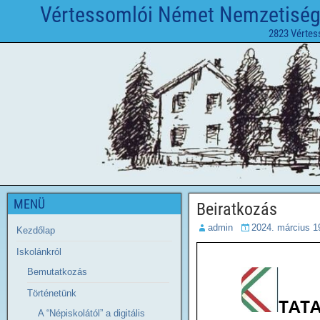
Vértessomlói Német Nemzetiségi 
2823 Vértes
MENÜ
Beiratkozás
admin
2024. március 1
Kezdőlap
Iskolánkról
Bemutatkozás
Történetünk
A “Népiskolától” a digitális