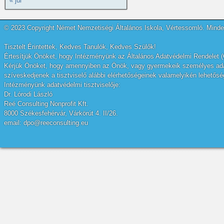
« júl
© 2023 Copyright Német Nemzetiségi Általános Iskola, Vértessomló. Minden
Tisztelt Érintettek, Kedves Tanulók, Kedves Szülők!
Értesítjük Önöket, hogy Intézményünk az Általános Adatvédelmi Rendelet (
Kérjük Önöket, hogy amennyiben az Önök, vagy gyermekeik személyes adatai
szíveskedjenek a tisztviselő alábbi elérhetőségeinek valamelyikén lehetőség
Intézményünk adatvédelmi tisztviselője:
Dr. Lórodi László
Reé Consulting Nonprofit Kft.
8000 Székesfehérvár, Várkörút 4. II/26.
email: dpo@reeconsulting.eu