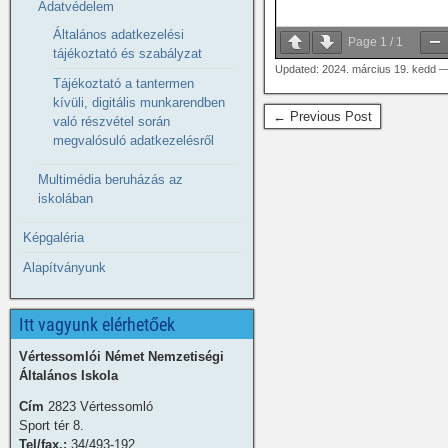
Adatvédelem
Általános adatkezelési
Page
1
/
1
tájékoztató és szabályzat
Updated: 2024. március 19. kedd 
Tájékoztató a tantermen
kívüli, digitális munkarendben
← Previous Post
való részvétel során
megvalósuló adatkezelésről
Multimédia beruházás az
iskolában
Képgaléria
Alapítványunk
Itt vagyunk elérhetőek
Vértessomlói Német Nemzetiségi
Általános Iskola
Cím
2823 Vértessomló
Sport tér 8.
Tel/fax.:
34/493-192