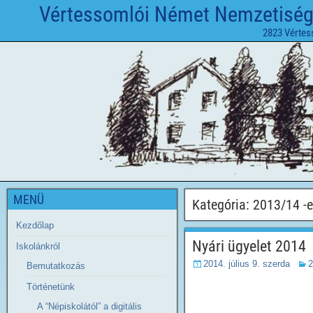
Vértessomlói Német Nemzetiségi 
2823 Vértes
MENÜ
Kategória:
2013/14 -e
Kezdőlap
Nyári ügyelet 2014
Iskolánkról
2014. július 9. szerda
2
Bemutatkozás
Történetünk
A “Népiskolától” a digitális