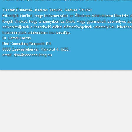
Tisztelt Érintettek, Kedves Tanulók, Kedves Szülők!
Értesítjük Önöket, hogy Intézményünk az Általános Adatvédelmi Rendelet (
Kérjük Önöket, hogy amennyiben az Önök, vagy gyermekeik személyes adatai
szíveskedjenek a tisztviselő alábbi elérhetőségeinek valamelyikén lehetőség
Intézményünk adatvédelmi tisztviselője:
Dr. Lórodi László
Reé Consulting Nonprofit Kft.
8000 Székesfehérvár, Várkörút 4. II/26.
email: dpo@reeconsulting.eu