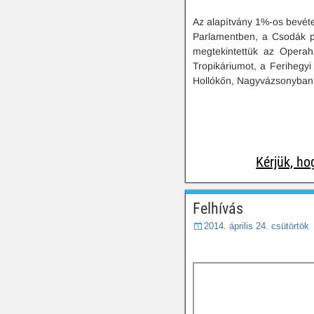
Az alapítvány 1%-os bevétel
Parlamentben, a Csodák p
megtekintettük az Operah
Tropikáriumot, a Ferihegyi
Hollókőn, Nagyvázsonyban,
Kérjük, h
Felhívás
2014. április 24. csütörtök