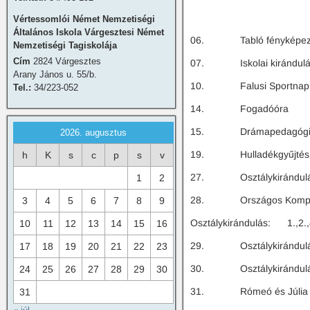
Vértessomlói Német Nemzetiségi
Általános Iskola Várgesztesi Német
06. Tabló fényképez
Nemzetiségi Tagiskolája
Cím
2824 Várgesztes
07. Iskolai kirándulás
Arany János u. 55/b.
10. Falusi Sportnap F
Tel.:
34/223-052
14. Fogadóóra
15. Drámapedagógiai óra
2026. augusztus
19. Hulladékgyűjtés: p
h
K
s
c
p
s
v
27. Osztálykirándulás
1
2
28. Országos Kompete
3
4
5
6
7
8
9
Osztálykirándulás: 1.,2.,4
10
11
12
13
14
15
16
29. Osztálykirándulás
17
18
19
20
21
22
23
30. Osztálykirándulás
24
25
26
27
28
29
30
31. Rómeó és Júlia Sz
31