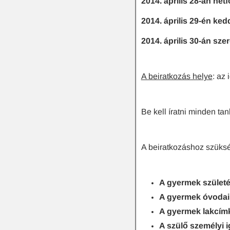
2014. április 28-án hétf
2014. április 29-én ked
2014. április 30-án sze
A beiratkozás helye
: az 
Be kell íratni minden ta
A beiratkozáshoz szüks
A gyermek születé
A gyermek óvodai 
A gyermek lakcímk
A szülő személyi 