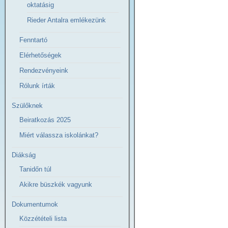
oktatásig
Rieder Antalra emlékezünk
Fenntartó
Elérhetőségek
Rendezvényeink
Rólunk írták
Szülőknek
Beiratkozás 2025
Miért válassza iskolánkat?
Diákság
Tanidőn túl
Akikre büszkék vagyunk
Dokumentumok
Közzétételi lista