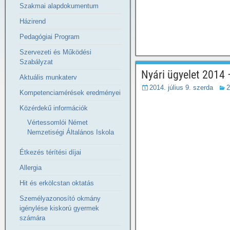
Szakmai alapdokumentum
Házirend
Pedagógiai Program
Szervezeti és Működési
Szabályzat
Nyári ügyelet 2014
Aktuális munkaterv
2014. július 9. szerda
2
Kompetenciamérések eredményei
Közérdekű információk
Vértessomlói Német
Nemzetiségi Általános Iskola
Étkezés térítési díjai
Allergia
Hit és erkölcstan oktatás
Személyazonosító okmány
igénylése kiskorú gyermek
számára