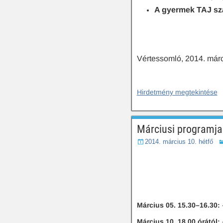
A gyermek TAJ s
Vértessomló, 2014. márc
Hirdetmény megtekintése
c
h
Márciusi programja
e
a
2014. március 10. hétfő
p
w
e
b
h
o
Március 05. 15.30–16.30:
s
Március 10. 18.00 órától:
-