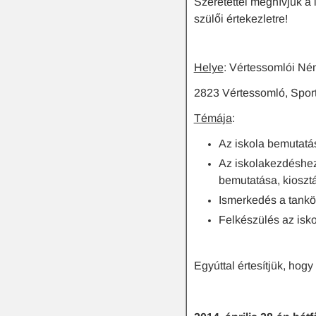
Szeretettel meghívjuk a 
szülői értekezletre!
Helye
: Vértessomlói Né
2823 Vértessomló, Sport 
Témája
:
Az iskola bemutatá
Az iskolakezdéshez
bemutatása, kioszt
Ismerkedés a tankö
Felkészülés az iskol
Egyúttal értesítjük, hog