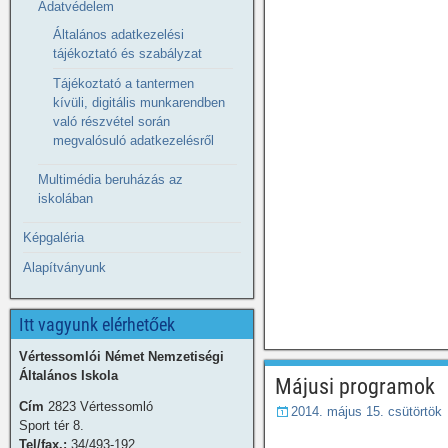
Adatvédelem
Általános adatkezelési
tájékoztató és szabályzat
Tájékoztató a tantermen
kívüli, digitális munkarendben
való részvétel során
megvalósuló adatkezelésről
Multimédia beruházás az
iskolában
Képgaléria
Alapítványunk
Itt vagyunk elérhetőek
Vértessomlói Német Nemzetiségi
Általános Iskola
Májusi programok
Cím
2823 Vértessomló
2014. május 15. csütörtök
Sport tér 8.
Tel/fax.:
34/493-192