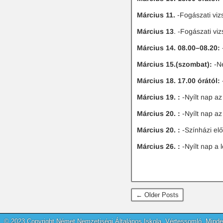
t
i
Március 11.
-Fogászati vizs
n
Március 13
. -Fogászati vi
g
Március 14. 08.00–08.20:
Március 15.(szombat):
-Ne
Március 18. 17.00 órától:
-
Március 19. :
-Nyílt nap az
Március 20. :
-Nyílt nap az
Március 20. :
-Színházi elő
Március 26. :
-Nyílt nap a 
← Older Posts
© 2023 Copyright Német Nemzetiségi Általános Iskola, Vértessomló. Minden