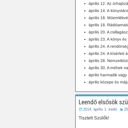
április 12. Az űrhajóz
április 14. A könyvtár
április 18. Műemlékvé
április 18. Rádióamat
április 20. A csillagás
április 23. A könyv és
április 24. A rendőrsé
április 24. A kísérleti 
április 28. Nemzetköz
április 30. A méhek n
április harmadik vagy
április közepe és máj
Leendő elsősök szü
2014. április 1. kedd
20
Tisztelt Szülők!