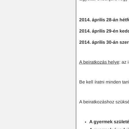
2014. április 28-án hétf
2014. április 29-én ked
2014. április 30-án sze
A beiratkozás helye
: az 
Be kell íratni minden ta
A beiratkozáshoz szüks
A gyermek születé