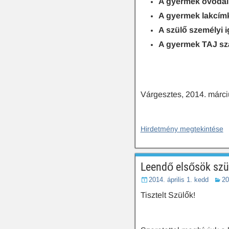
A gyermek óvodai 
A gyermek lakcímk
A szülő személyi 
A gyermek TAJ s
Várgesztes, 2014. márci
Hirdetmény megtekintése
Leendő elsősök szül
2014. április 1. kedd
20
Tisztelt Szülők!