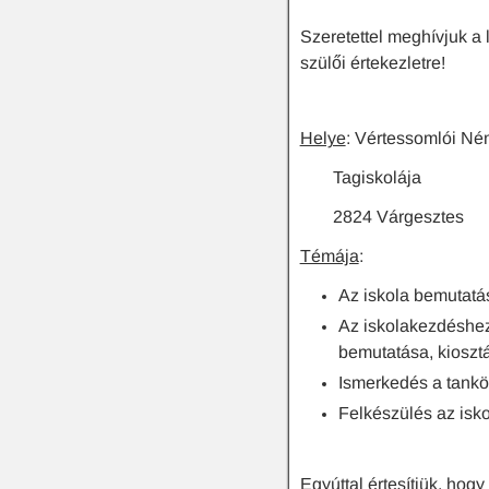
Szeretettel meghívjuk a 
szülői értekezletre!
Helye
: Vértessomlói Né
Tagiskolája
2824 Várgesztes
Témája
:
Az iskola bemutatá
Az iskolakezdéshez
bemutatása, kioszt
Ismerkedés a tankö
Felkészülés az iskol
Egyúttal értesítjük, hog