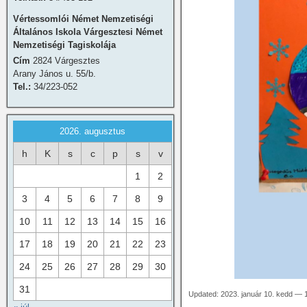
Vértessomlói Német Nemzetiségi
Általános Iskola Várgesztesi Német
Nemzetiségi Tagiskolája
Cím
2824 Várgesztes
Arany János u. 55/b.
Tel.:
34/223-052
2026. augusztus
h
K
s
c
p
s
v
1
2
3
4
5
6
7
8
9
10
11
12
13
14
15
16
17
18
19
20
21
22
23
24
25
26
27
28
29
30
31
Updated: 2023. január 10. kedd — 