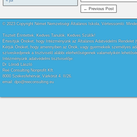
« júl
← Previous Post
© 2023 Copyright Német Nemzetiségi Általános Iskola, Vértessomló. Minden
Tisztelt Érintettek, Kedves Tanulók, Kedves Szülők!
Értesítjük Önöket, hogy Intézményünk az Általános Adatvédelmi Rendelet (
Kérjük Önöket, hogy amennyiben az Önök, vagy gyermekeik személyes adatai
szíveskedjenek a tisztviselő alábbi elérhetőségeinek valamelyikén lehetőség
Intézményünk adatvédelmi tisztviselője:
Dr. Lórodi László
Reé Consulting Nonprofit Kft.
8000 Székesfehérvár, Várkörút 4. II/26.
email: dpo@reeconsulting.eu