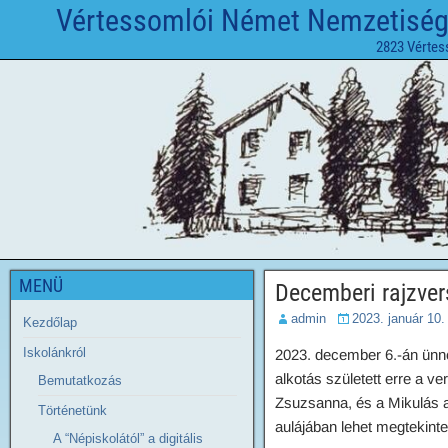
Vértessomlói Német Nemzetiségi 
2823 Vértes
MENÜ
Decemberi rajzve
admin
2023. január 10.
Kezdőlap
Iskolánkról
2023. december 6.-án ünne
alkotás született erre a ve
Bemutatkozás
Zsuzsanna, és a Mikulás a
Történetünk
aulájában lehet megtekinte
A “Népiskolától” a digitális