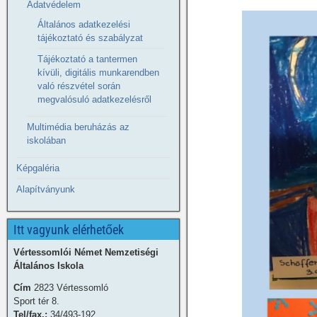
Adatvédelem
Általános adatkezelési
tájékoztató és szabályzat
Tájékoztató a tantermen
kívüli, digitális munkarendben
való részvétel során
megvalósuló adatkezelésről
Multimédia beruházás az
iskolában
Képgaléria
Alapítványunk
Itt vagyunk elérhetőek
Vértessomlói Német Nemzetiségi
Általános Iskola
Cím
2823 Vértessomló
Sport tér 8.
Tel/fax.:
34/493-192