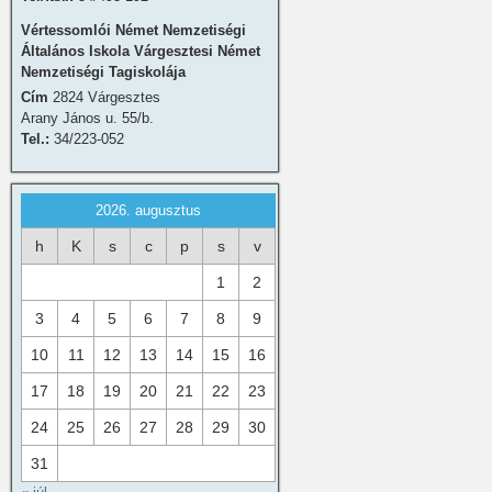
Vértessomlói Német Nemzetiségi
Általános Iskola Várgesztesi Német
Nemzetiségi Tagiskolája
Cím
2824 Várgesztes
Arany János u. 55/b.
Tel.:
34/223-052
2026. augusztus
h
K
s
c
p
s
v
1
2
3
4
5
6
7
8
9
10
11
12
13
14
15
16
17
18
19
20
21
22
23
24
25
26
27
28
29
30
31