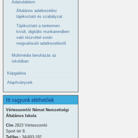
Adatvédelem
Általános adatkezelési
tájékoztató és szabályzat
Tájékoztató a tantermen
kívüli, digitális munkarendben
való részvétel során
megvalósuló adatkezelésről
Multimédia beruházás az
iskolában
Képgaléria
Alapítványunk
Itt vagyunk elérhetőek
Vértessomlói Német Nemzetiségi
Általános Iskola
Cím
2823 Vértessomló
Sport tér 8.
Tel/fax.:
34/493-192