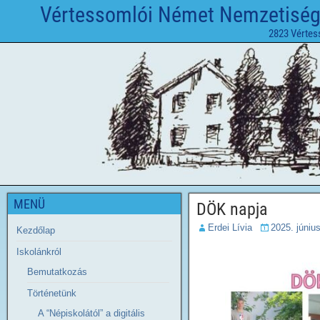
Vértessomlói Német Nemzetiségi 
2823 Vértes
MENÜ
DÖK napja
Erdei Lívia
2025. júniu
Kezdőlap
Iskolánkról
Bemutatkozás
Történetünk
A “Népiskolától” a digitális