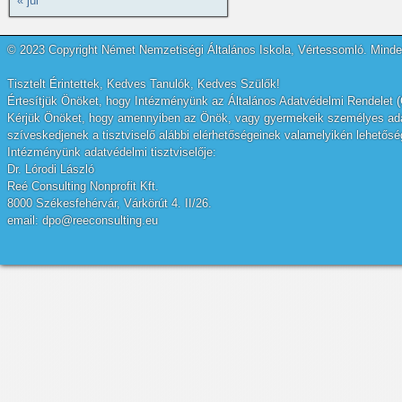
« júl
© 2023 Copyright Német Nemzetiségi Általános Iskola, Vértessomló. Minden
Tisztelt Érintettek, Kedves Tanulók, Kedves Szülők!
Értesítjük Önöket, hogy Intézményünk az Általános Adatvédelmi Rendelet (
Kérjük Önöket, hogy amennyiben az Önök, vagy gyermekeik személyes adatai
szíveskedjenek a tisztviselő alábbi elérhetőségeinek valamelyikén lehetőség
Intézményünk adatvédelmi tisztviselője:
Dr. Lórodi László
Reé Consulting Nonprofit Kft.
8000 Székesfehérvár, Várkörút 4. II/26.
email: dpo@reeconsulting.eu