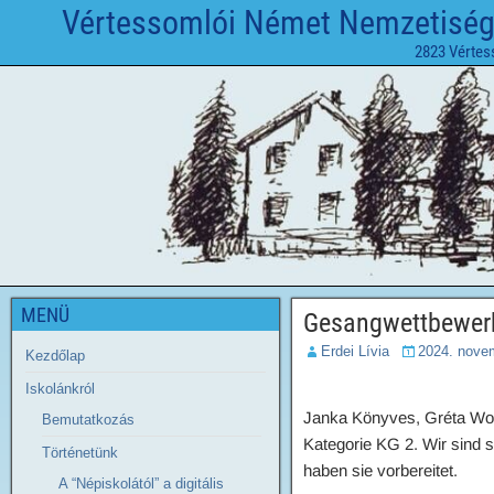
Vértessomlói Német Nemzetiségi 
2823 Vértes
MENÜ
Gesangwettbewerb
Erdei Lívia
2024. nove
Kezdőlap
Iskolánkról
Janka Könyves, Gréta Wohl
Bemutatkozás
Kategorie KG 2. Wir sind 
Történetünk
haben sie vorbereitet.
A “Népiskolától” a digitális