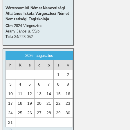
Vértessomlói Német Nemzetiségi
Általános Iskola Várgesztesi Német
Nemzetiségi Tagiskolája
Cím
2824 Várgesztes
Arany János u. 55/b.
Tel.:
34/223-052
2026. augusztus
h
K
s
c
p
s
v
1
2
3
4
5
6
7
8
9
10
11
12
13
14
15
16
17
18
19
20
21
22
23
24
25
26
27
28
29
30
31