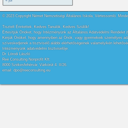
« júl
© 2023 Copyright Német Nemzetiségi Általános Iskola, Vértessomló. Minden
Tisztelt Érintettek, Kedves Tanulók, Kedves Szülők!
Értesítjük Önöket, hogy Intézményünk az Általános Adatvédelmi Rendelet (
Kérjük Önöket, hogy amennyiben az Önök, vagy gyermekeik személyes adatai
szíveskedjenek a tisztviselő alábbi elérhetőségeinek valamelyikén lehetőség
Intézményünk adatvédelmi tisztviselője:
Dr. Lórodi László
Reé Consulting Nonprofit Kft.
8000 Székesfehérvár, Várkörút 4. II/26.
email: dpo@reeconsulting.eu