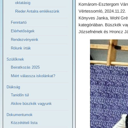
oktatásig
Komárom-Esztergom Várm
Vértessomló, 2024.11.22.
Rieder Antalra emlékezünk
Könyves Janka, Wohl Gréta
Fenntartó
kategóriában. Büszkék vag
Elérhetőségek
Józsefnének és Hroncz J
Rendezvényeink
Rólunk írták
Szülőknek
Beiratkozás 2025
Miért válassza iskolánkat?
Diákság
Tanidőn túl
Akikre büszkék vagyunk
Dokumentumok
Közzétételi lista