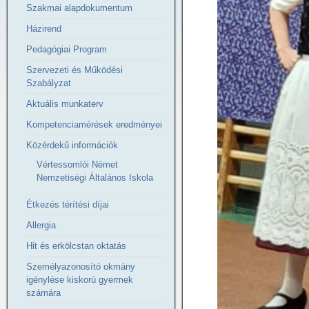
Szakmai alapdokumentum
Házirend
Pedagógiai Program
Szervezeti és Működési
Szabályzat
Aktuális munkaterv
Kompetenciamérések eredményei
Közérdekű információk
Vértessomlói Német
Nemzetiségi Általános Iskola
Étkezés térítési díjai
Allergia
Hit és erkölcstan oktatás
Személyazonosító okmány
igénylése kiskorú gyermek
számára