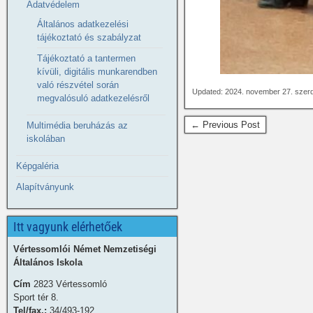
Adatvédelem
Általános adatkezelési
tájékoztató és szabályzat
Tájékoztató a tantermen
kívüli, digitális munkarendben
való részvétel során
Updated: 2024. november 27. szer
megvalósuló adatkezelésről
← Previous Post
Multimédia beruházás az
iskolában
Képgaléria
Alapítványunk
Itt vagyunk elérhetőek
Vértessomlói Német Nemzetiségi
Általános Iskola
Cím
2823 Vértessomló
Sport tér 8.
Tel/fax.:
34/493-192