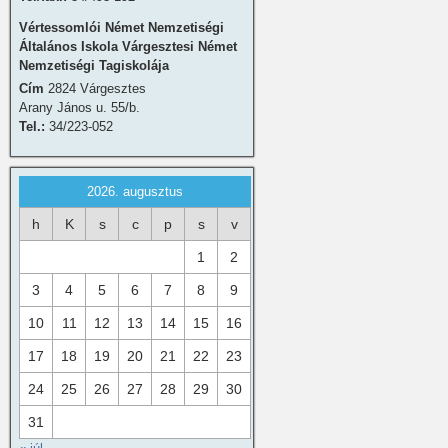
Vértessomlói Német Nemzetiségi
Általános Iskola Várgesztesi Német
Nemzetiségi Tagiskolája
Cím
2824 Várgesztes
Arany János u. 55/b.
Tel.:
34/223-052
2026. augusztus
h
K
s
c
p
s
v
1
2
3
4
5
6
7
8
9
10
11
12
13
14
15
16
17
18
19
20
21
22
23
24
25
26
27
28
29
30
31