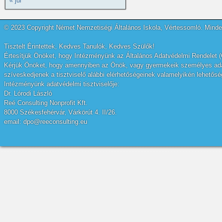
« júl
© 2023 Copyright Német Nemzetiségi Általános Iskola, Vértessomló. Minden
Tisztelt Érintettek, Kedves Tanulók, Kedves Szülők!
Értesítjük Önöket, hogy Intézményünk az Általános Adatvédelmi Rendelet (
Kérjük Önöket, hogy amennyiben az Önök, vagy gyermekeik személyes adatai
szíveskedjenek a tisztviselő alábbi elérhetőségeinek valamelyikén lehetőség
Intézményünk adatvédelmi tisztviselője:
Dr. Lórodi László
Reé Consulting Nonprofit Kft.
8000 Székesfehérvár, Várkörút 4. II/26.
email: dpo@reeconsulting.eu