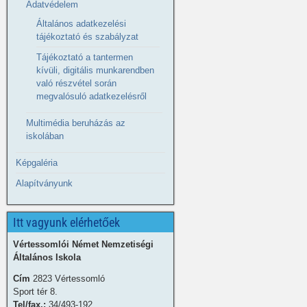
Adatvédelem
Általános adatkezelési
tájékoztató és szabályzat
Tájékoztató a tantermen
kívüli, digitális munkarendben
való részvétel során
megvalósuló adatkezelésről
Multimédia beruházás az
iskolában
Képgaléria
Alapítványunk
Itt vagyunk elérhetőek
Vértessomlói Német Nemzetiségi
Általános Iskola
Cím
2823 Vértessomló
Sport tér 8.
Tel/fax.:
34/493-192