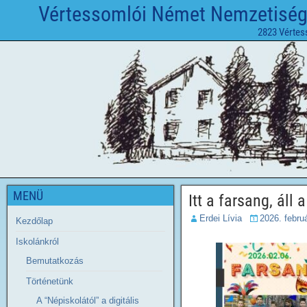
Vértessomlói Német Nemzetiségi 
2823 Vértes
MENÜ
Itt a farsang, áll 
Erdei Lívia
2026. febru
Kezdőlap
Iskolánkról
Bemutatkozás
Történetünk
A “Népiskolától” a digitális