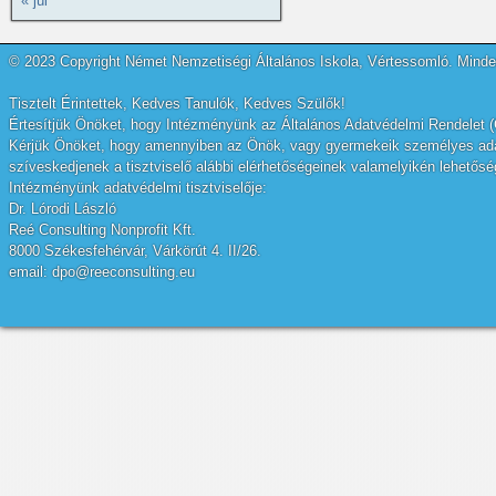
« júl
© 2023 Copyright Német Nemzetiségi Általános Iskola, Vértessomló. Minden
Tisztelt Érintettek, Kedves Tanulók, Kedves Szülők!
Értesítjük Önöket, hogy Intézményünk az Általános Adatvédelmi Rendelet (
Kérjük Önöket, hogy amennyiben az Önök, vagy gyermekeik személyes adatai
szíveskedjenek a tisztviselő alábbi elérhetőségeinek valamelyikén lehetőség
Intézményünk adatvédelmi tisztviselője:
Dr. Lórodi László
Reé Consulting Nonprofit Kft.
8000 Székesfehérvár, Várkörút 4. II/26.
email: dpo@reeconsulting.eu