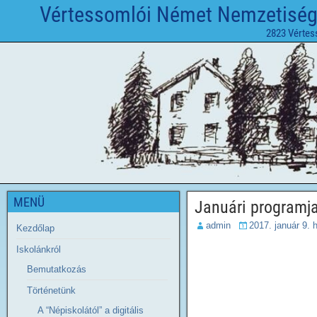
Vértessomlói Német Nemzetiségi 
2823 Vértes
MENÜ
Januári programj
admin
2017. január 9. h
Kezdőlap
Iskolánkról
Bemutatkozás
Történetünk
A “Népiskolától” a digitális