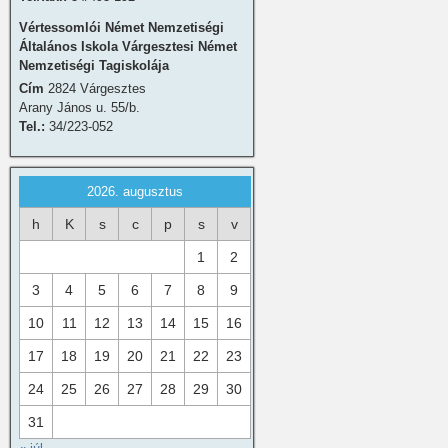
Vértessomlói Német Nemzetiségi
Általános Iskola Várgesztesi Német
Nemzetiségi Tagiskolája
Cím
2824 Várgesztes
Arany János u. 55/b.
Tel.:
34/223-052
2026. augusztus
h
K
s
c
p
s
v
1
2
3
4
5
6
7
8
9
10
11
12
13
14
15
16
17
18
19
20
21
22
23
24
25
26
27
28
29
30
31