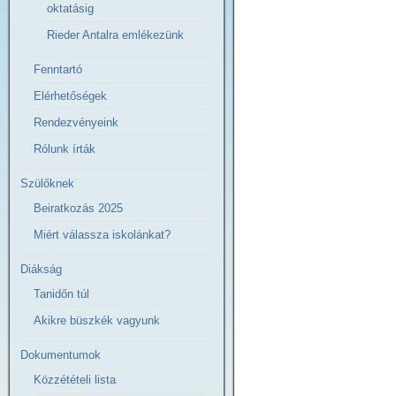
oktatásig
Rieder Antalra emlékezünk
Fenntartó
Elérhetőségek
Rendezvényeink
Rólunk írták
Szülőknek
Beiratkozás 2025
Miért válassza iskolánkat?
Diákság
Tanidőn túl
Akikre büszkék vagyunk
Dokumentumok
Közzétételi lista