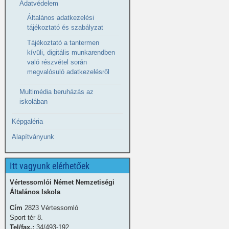
Adatvédelem
Általános adatkezelési
tájékoztató és szabályzat
Tájékoztató a tantermen
kívüli, digitális munkarendben
való részvétel során
megvalósuló adatkezelésről
Multimédia beruházás az
iskolában
Képgaléria
Alapítványunk
Itt vagyunk elérhetőek
Vértessomlói Német Nemzetiségi
Általános Iskola
Cím
2823 Vértessomló
Sport tér 8.
Tel/fax.:
34/493-192