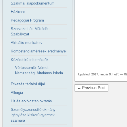
Szakmai alapdokumentum
Házirend
Pedagógiai Program
Szervezeti és Működési
Szabályzat
Aktuális munkaterv
Kompetenciamérések eredményei
Közérdekű információk
Vértessomlói Német
Nemzetiségi Általános Iskola
Updated: 2017. január 9. hétfő — 0
Étkezés térítési díjai
← Previous Post
Allergia
Hit és erkölcstan oktatás
Személyazonosító okmány
igénylése kiskorú gyermek
számára