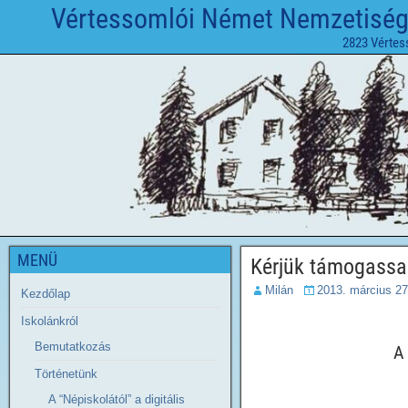
Vértessomlói Német Nemzetiségi 
2823 Vértes
MENÜ
Kérjük támogassa 
Milán
2013. március 27
Kezdőlap
Iskolánkról
Bemutatkozás
A
Történetünk
A “Népiskolától” a digitális