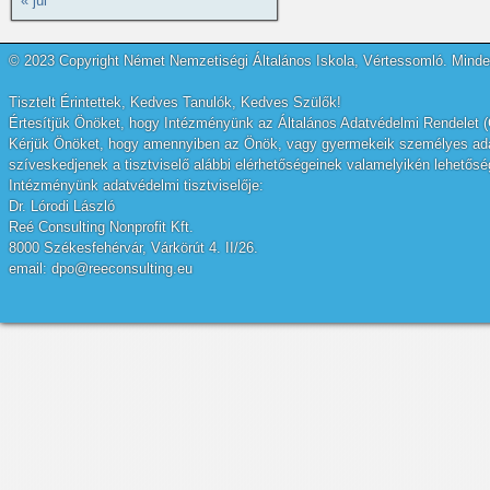
« júl
© 2023 Copyright Német Nemzetiségi Általános Iskola, Vértessomló. Minden
Tisztelt Érintettek, Kedves Tanulók, Kedves Szülők!
Értesítjük Önöket, hogy Intézményünk az Általános Adatvédelmi Rendelet (
Kérjük Önöket, hogy amennyiben az Önök, vagy gyermekeik személyes adatai
szíveskedjenek a tisztviselő alábbi elérhetőségeinek valamelyikén lehetőség
Intézményünk adatvédelmi tisztviselője:
Dr. Lórodi László
Reé Consulting Nonprofit Kft.
8000 Székesfehérvár, Várkörút 4. II/26.
email: dpo@reeconsulting.eu