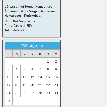
Vértessomlói Német Nemzetiségi
Általános Iskola Várgesztesi Német
Nemzetiségi Tagiskolája
Cím
2824 Várgesztes
Arany János u. 55/b.
Tel.:
34/223-052
2026. augusztus
h
K
s
c
p
s
v
1
2
3
4
5
6
7
8
9
10
11
12
13
14
15
16
17
18
19
20
21
22
23
24
25
26
27
28
29
30
31