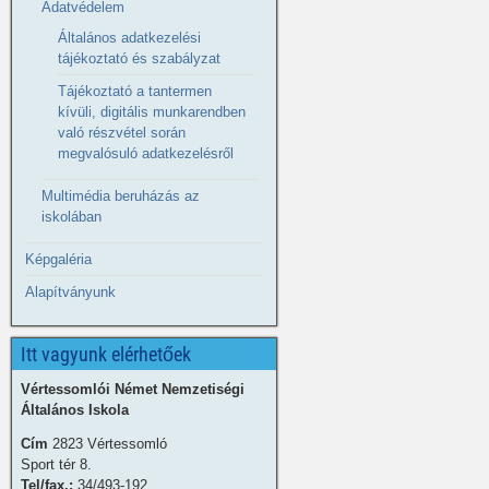
Adatvédelem
Általános adatkezelési
tájékoztató és szabályzat
Tájékoztató a tantermen
kívüli, digitális munkarendben
való részvétel során
megvalósuló adatkezelésről
Multimédia beruházás az
iskolában
Képgaléria
Alapítványunk
Itt vagyunk elérhetőek
Vértessomlói Német Nemzetiségi
Általános Iskola
Cím
2823 Vértessomló
Sport tér 8.
Tel/fax.:
34/493-192