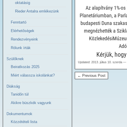
oktatásig
Az alapítvány 1%-os 
Rieder Antalra emlékezünk
Planetáriumban, a Parl
Fenntartó
budapesti Duna szakas
megnézhették a Szikla
Elérhetőségek
KözlekedésiMúzeum
Rendezvényeink
Adó
Rólunk írták
Kérjük, hog
Szülőknek
Updated: 2013. július 10. szerda —
Beiratkozás 2025
Miért válassza iskolánkat?
← Previous Post
Diákság
Tanidőn túl
Akikre büszkék vagyunk
Dokumentumok
Közzétételi lista