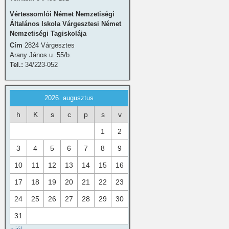
Vértessomlói Német Nemzetiségi
Általános Iskola Várgesztesi Német
Nemzetiségi Tagiskolája
Cím
2824 Várgesztes
Arany János u. 55/b.
Tel.:
34/223-052
2026. augusztus
h
K
s
c
p
s
v
1
2
3
4
5
6
7
8
9
10
11
12
13
14
15
16
17
18
19
20
21
22
23
24
25
26
27
28
29
30
31