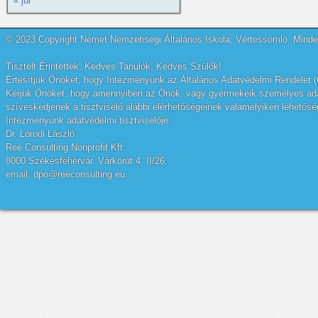
« júl
© 2023 Copyright Német Nemzetiségi Általános Iskola, Vértessomló. Minden
Tisztelt Érintettek, Kedves Tanulók, Kedves Szülők!
Értesítjük Önöket, hogy Intézményünk az Általános Adatvédelmi Rendelet (
Kérjük Önöket, hogy amennyiben az Önök, vagy gyermekeik személyes adatai
szíveskedjenek a tisztviselő alábbi elérhetőségeinek valamelyikén lehetőség
Intézményünk adatvédelmi tisztviselője:
Dr. Lórodi László
Reé Consulting Nonprofit Kft.
8000 Székesfehérvár, Várkörút 4. II/26.
email: dpo@reeconsulting.eu