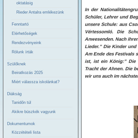
oktatásig
In der Nationalitätengr
Rieder Antalra emlékezünk
Schüler, Lehrer und Beg
unsere Schule: aus Csol
Fenntartó
Vértessomló. Die Schu
Elérhetőségek
Anwesenden. Nach ihren 
Rendezvényeink
Lieder.” Die Kinder und 
Rólunk írták
Am Ende des Festivals s
ist, ist ein König:” D
Szülőknek
Tracht der Ahnen. Die 
Beiratkozás 2025
wir uns auch im nächsten
Miért válassza iskolánkat?
Diákság
Tanidőn túl
Akikre büszkék vagyunk
Dokumentumok
Közzétételi lista