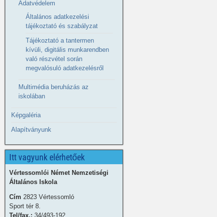
Adatvédelem
Általános adatkezelési
tájékoztató és szabályzat
Tájékoztató a tantermen
kívüli, digitális munkarendben
való részvétel során
megvalósuló adatkezelésről
Multimédia beruházás az
iskolában
Képgaléria
Alapítványunk
Itt vagyunk elérhetőek
Vértessomlói Német Nemzetiségi
Általános Iskola
Cím
2823 Vértessomló
Sport tér 8.
Tel/fax.:
34/493-192