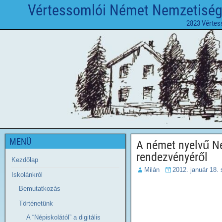
Vértessomlói Német Nemzetiségi 
2823 Vértes
MENÜ
A német nyelvű Ne
rendezvény​éről
Kezdőlap
Milán
2012. január 18.
Iskolánkról
Bemutatkozás
Történetünk
A “Népiskolától” a digitális