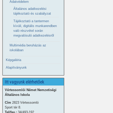
Adatvédelem
Általános adatkezelési
tájékoztató és szabályzat
Tájékoztató a tantermen
kívüli, digitális munkarendben
való részvétel során
megvalósuló adatkezelésről
Multimédia beruházás az
iskolában
Képgaléria
Alapítványunk
Itt vagyunk elérhetőek
Vértessomlói Német Nemzetiségi
Általános Iskola
Cím
2823 Vértessomló
Sport tér 8.
Tel/fax.:
34/493-192