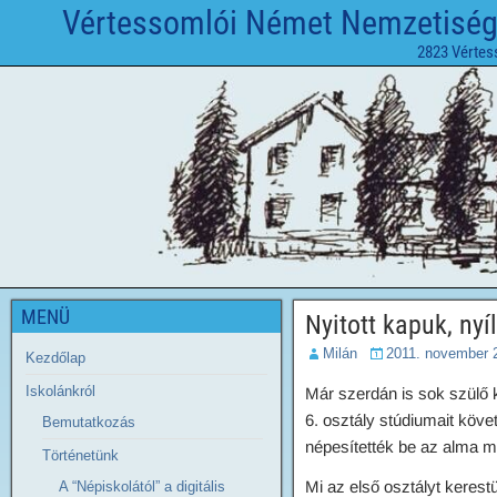
Vértessomlói Német Nemzetiségi 
2823 Vértes
MENÜ
Nyitott kapuk, nyíl
Milán
2011. november 
Kezdőlap
Iskolánkról
Már szerdán is sok szülő k
6. osztály stúdiumait köve
Bemutatkozás
népesítették be az alma m
Történetünk
Mi az első osztályt kerest
A “Népiskolától” a digitális