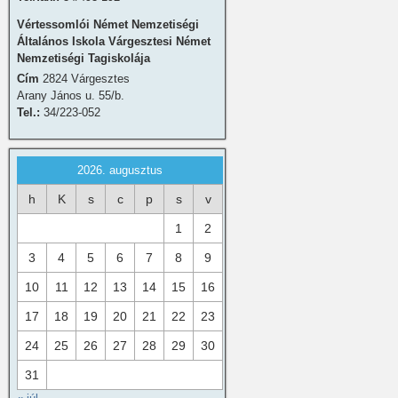
Vértessomlói Német Nemzetiségi
Általános Iskola Várgesztesi Német
Nemzetiségi Tagiskolája
Cím
2824 Várgesztes
Arany János u. 55/b.
Tel.:
34/223-052
2026. augusztus
h
K
s
c
p
s
v
1
2
3
4
5
6
7
8
9
10
11
12
13
14
15
16
17
18
19
20
21
22
23
24
25
26
27
28
29
30
31