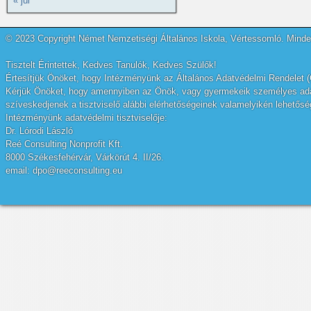
« júl
© 2023 Copyright Német Nemzetiségi Általános Iskola, Vértessomló. Minden
Tisztelt Érintettek, Kedves Tanulók, Kedves Szülők!
Értesítjük Önöket, hogy Intézményünk az Általános Adatvédelmi Rendelet (
Kérjük Önöket, hogy amennyiben az Önök, vagy gyermekeik személyes adatai
szíveskedjenek a tisztviselő alábbi elérhetőségeinek valamelyikén lehetőség
Intézményünk adatvédelmi tisztviselője:
Dr. Lórodi László
Reé Consulting Nonprofit Kft.
8000 Székesfehérvár, Várkörút 4. II/26.
email: dpo@reeconsulting.eu