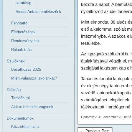
oktatásig
kezdte a napot. A bemutat
nyilatkozott az idei tanévrő
Rieder Antalra emlékezünk
Mint elmondta, 88 alsós 
Fenntartó
első alkalommal szólalt me
Elérhetőségek
intézménybe. A szakos ell
Rendezvényeink
testületbe.
Rólunk írták
Az igazgató szólt arról is
átalakításával végzik el, 
Szülőknek
szolgálati lakásban kap el
Beiratkozás 2025
Miért válassza iskolánkat?
Tanári és tanulói laptopokr
év elején négy tanteremben 
Diákság
vezérlő laptopokat kapott 
Tanidőn túl
számítógépet telepítettek
tájékoztatott Hartdégenné 
Akikre büszkék vagyunk
Updated: 2011. december 26. hétfő
Dokumentumok
Közzétételi lista
← Previous Post