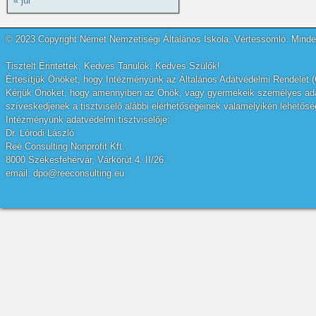
« júl
© 2023 Copyright Német Nemzetiségi Általános Iskola, Vértessomló. Minden
Tisztelt Érintettek, Kedves Tanulók, Kedves Szülők!
Értesítjük Önöket, hogy Intézményünk az Általános Adatvédelmi Rendelet (
Kérjük Önöket, hogy amennyiben az Önök, vagy gyermekeik személyes adatai
szíveskedjenek a tisztviselő alábbi elérhetőségeinek valamelyikén lehetőség
Intézményünk adatvédelmi tisztviselője:
Dr. Lórodi László
Reé Consulting Nonprofit Kft.
8000 Székesfehérvár, Várkörút 4. II/26.
email: dpo@reeconsulting.eu