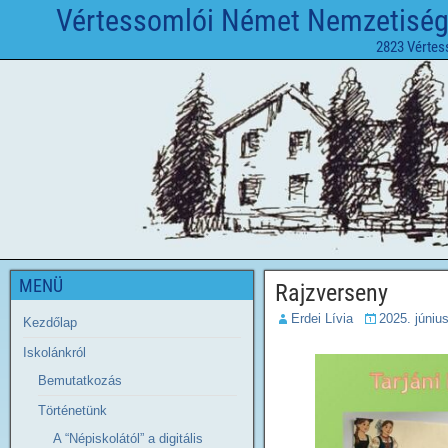
Vértessomlói Német Nemzetiségi 
2823 Vértes
MENÜ
Rajzverseny
Erdei Lívia
2025. júniu
Kezdőlap
Iskolánkról
Bemutatkozás
Történetünk
A “Népiskolától” a digitális