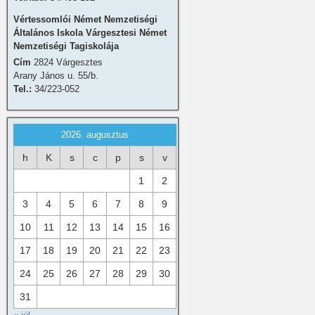
Vértessomlói Német Nemzetiségi
Általános Iskola Várgesztesi Német
Nemzetiségi Tagiskolája
Cím
2824 Várgesztes
Arany János u. 55/b.
Tel.:
34/223-052
2026. augusztus
h
K
s
c
p
s
v
1
2
3
4
5
6
7
8
9
10
11
12
13
14
15
16
17
18
19
20
21
22
23
24
25
26
27
28
29
30
31