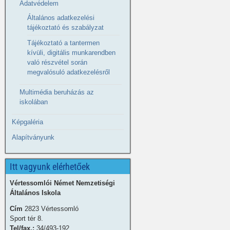
Adatvédelem
Általános adatkezelési
tájékoztató és szabályzat
Tájékoztató a tantermen
kívüli, digitális munkarendben
való részvétel során
megvalósuló adatkezelésről
Multimédia beruházás az
iskolában
Képgaléria
Alapítványunk
Itt vagyunk elérhetőek
Vértessomlói Német Nemzetiségi
Általános Iskola
Cím
2823 Vértessomló
Sport tér 8.
Tel/fax.:
34/493-192