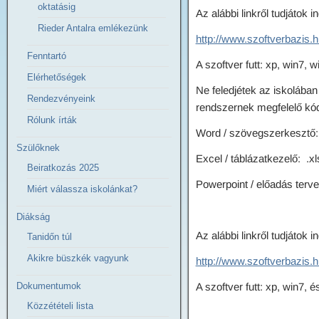
oktatásig
Az alábbi linkről tudjátok 
Rieder Antalra emlékezünk
http://www.szoftverbazis.hu
Fenntartó
A szoftver futt: xp, win7, w
Elérhetőségek
Ne feledjétek az iskolába
Rendezvényeink
rendszernek megfelelő kó
Rólunk írták
Word / szövegszerkesztő:
Szülőknek
Excel / táblázatkezelő: .xl
Beiratkozás 2025
Powerpoint / előadás terve
Miért válassza iskolánkat?
Diákság
Az alábbi linkről tudjátok 
Tanidőn túl
Akikre büszkék vagyunk
http://www.szoftverbazis
Dokumentumok
A szoftver futt: xp, win7, é
Közzétételi lista