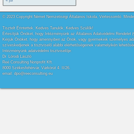
« júl
© 2023 Copyright Német Nemzetiségi Általános Iskola, Vértessomló. Minden
Tisztelt Érintettek, Kedves Tanulók, Kedves Szülők!
Értesítjük Önöket, hogy Intézményünk az Általános Adatvédelmi Rendelet (
Kérjük Önöket, hogy amennyiben az Önök, vagy gyermekeik személyes adatai
szíveskedjenek a tisztviselő alábbi elérhetőségeinek valamelyikén lehetőség
Intézményünk adatvédelmi tisztviselője:
Dr. Lórodi László
Reé Consulting Nonprofit Kft.
8000 Székesfehérvár, Várkörút 4. II/26.
email: dpo@reeconsulting.eu