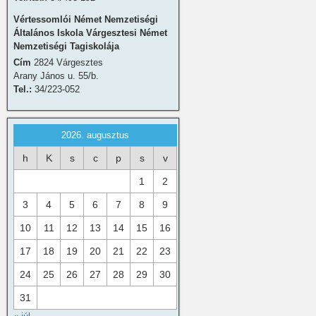
Vértessomlói Német Nemzetiségi
Általános Iskola Várgesztesi Német
Nemzetiségi Tagiskolája
Cím
2824 Várgesztes
Arany János u. 55/b.
Tel.:
34/223-052
2026. augusztus
h
K
s
c
p
s
v
1
2
3
4
5
6
7
8
9
10
11
12
13
14
15
16
17
18
19
20
21
22
23
24
25
26
27
28
29
30
31