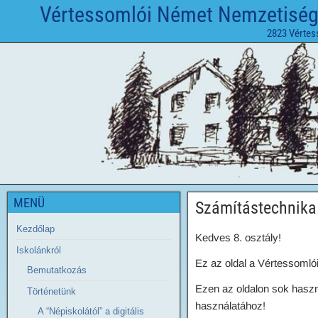
Vértessomlói Német Nemzetiségi 
2823 Vértes
MENÜ
Számítástechnika
Kezdőlap
Kedves 8. osztály!
Iskolánkról
Ez az oldal a Vértessomlói
Bemutatkozás
Ezen az oldalon sok haszn
Történetünk
használatához!
A “Népiskolától” a digitális