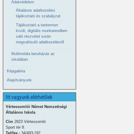
Adatvédelem
Általános adatkezelési
tájékoztató és szabályzat
Tájékoztató a tantermen
kívüli, digitális munkarendben
való részvétel során
megvalósuló adatkezelésről
Multimédia beruházás az
iskolában
Képgaléria
Alapítványunk
Itt vagyunk elérhetőek
Vértessomlói Német Nemzetiségi
Általános Iskola
Cím
2823 Vértessomló
Sport tér 8.
Tel/fax.:
34/493-192