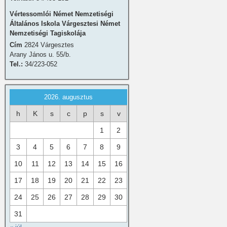
Vértessomlói Német Nemzetiségi
Általános Iskola Várgesztesi Német
Nemzetiségi Tagiskolája
Cím
2824 Várgesztes
Arany János u. 55/b.
Tel.:
34/223-052
2026. augusztus
h
K
s
c
p
s
v
1
2
3
4
5
6
7
8
9
10
11
12
13
14
15
16
17
18
19
20
21
22
23
24
25
26
27
28
29
30
31