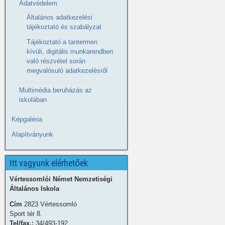
Adatvédelem
Általános adatkezelési
tájékoztató és szabályzat
Tájékoztató a tantermen
kívüli, digitális munkarendben
való részvétel során
megvalósuló adatkezelésről
Multimédia beruházás az
iskolában
Képgaléria
Alapítványunk
Itt vagyunk elérhetőek
Vértessomlói Német Nemzetiségi
Általános Iskola
Cím
2823 Vértessomló
Sport tér 8.
Tel/fax.:
34/493-192