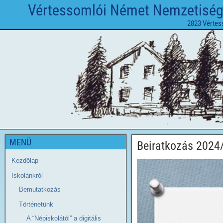
Vértessomlói Német Nemzetiségi 
2823 Vértes
MENÜ
Beiratkozás 2024
Kezdőlap
Iskolánkról
Bemutatkozás
Történetünk
A “Népiskolától” a digitális