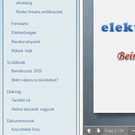
oktatásig
Rieder Antalra emlékezünk
Fenntartó
Elérhetőségek
Rendezvényeink
Rólunk írták
Szülőknek
Beiratkozás 2025
Miért válassza iskolánkat?
Diákság
Tanidőn túl
Akikre büszkék vagyunk
Dokumentumok
Közzétételi lista
Page
1
/
24