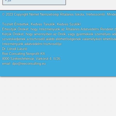
« júl
© 2023 Copyright Német Nemzetiségi Általános Iskola, Vértessomló. Minden
Tisztelt Érintettek, Kedves Tanulók, Kedves Szülők!
Értesítjük Önöket, hogy Intézményünk az Általános Adatvédelmi Rendelet (
Kérjük Önöket, hogy amennyiben az Önök, vagy gyermekeik személyes adatai
szíveskedjenek a tisztviselő alábbi elérhetőségeinek valamelyikén lehetőség
Intézményünk adatvédelmi tisztviselője:
Dr. Lórodi László
Reé Consulting Nonprofit Kft.
8000 Székesfehérvár, Várkörút 4. II/26.
email: dpo@reeconsulting.eu