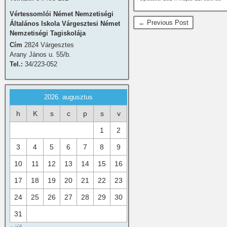
Vértessomlói Német Nemzetiségi
← Previous Post
Általános Iskola Várgesztesi Német
Nemzetiségi Tagiskolája
Cím
2824 Várgesztes
Arany János u. 55/b.
Tel.:
34/223-052
2026. augusztus
h
K
s
c
p
s
v
1
2
3
4
5
6
7
8
9
10
11
12
13
14
15
16
17
18
19
20
21
22
23
24
25
26
27
28
29
30
31