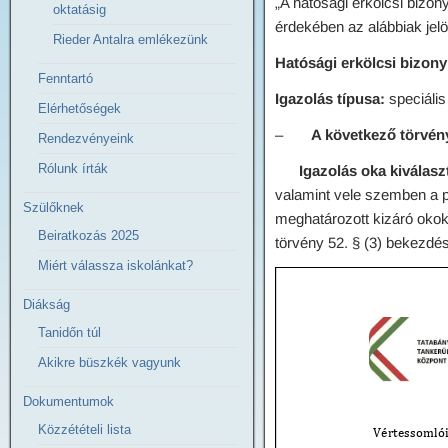
„A hatósági erkölcsi bizon
oktatásig
érdekében az alábbiak jel
Rieder Antalra emlékezünk
Hatósági erkölcsi bizony
Fenntartó
Igazolás típusa:
speciális
Elérhetőségek
–
A következő törvén
Rendezvényeink
Rólunk írták
Igazolás oka kiválasztv
valamint vele szemben a pe
Szülőknek
meghatározott kizáró okok
Beiratkozás 2025
törvény 52. § (3) bekezdése 
Miért válassza iskolánkat?
Diákság
Tanidőn túl
Akikre büszkék vagyunk
Dokumentumok
Közzétételi lista