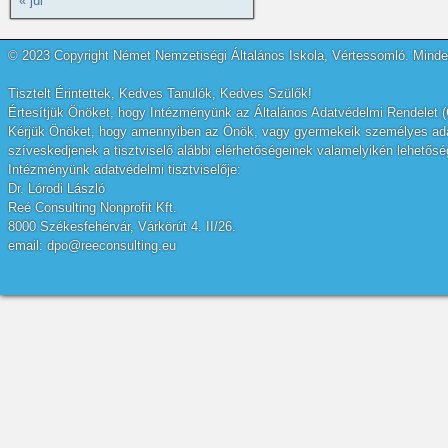
« júl
© 2023 Copyright Német Nemzetiségi Általános Iskola, Vértessomló. Minden
Tisztelt Érintettek, Kedves Tanulók, Kedves Szülők!
Értesítjük Önöket, hogy Intézményünk az Általános Adatvédelmi Rendelet (
Kérjük Önöket, hogy amennyiben az Önök, vagy gyermekeik személyes adatai
szíveskedjenek a tisztviselő alábbi elérhetőségeinek valamelyikén lehetőség
Intézményünk adatvédelmi tisztviselője:
Dr. Lórodi László
Reé Consulting Nonprofit Kft.
8000 Székesfehérvár, Várkörút 4. II/26.
email: dpo@reeconsulting.eu