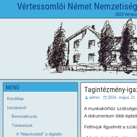
Vértessomlói Német Nemzetiségi 
2823 Vértes
MENÜ
Tagintézmény-iga
admin
2024. május 22.
Kezdőlap
Iskolánkról
A munkakörhöz szükséges f
A dokumentum több lapból áll
Bemutatkozás
Történetünk
Felhívjuk figyelmét a szük
A “Népiskolától” a digitális