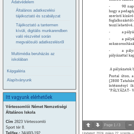
Adatvédelem
Általános adatkezelési
tájékoztató és szabályzat
Tájékoztató a tantermen
kívüli, digitális munkarendben
való részvétel során
megvalósuló adatkezelésről
Multimédia beruházás az
iskolában
Képgaléria
Alapítványunk
Itt vagyunk elérhetőek
Vértessomlói Német Nemzetiségi
Általános Iskola
Cím
2823 Vértessomló
Page
1
/
3
Sport tér 8.
Tel/fax.:
34/493-192
Updated: 2024. május 22. szerda 