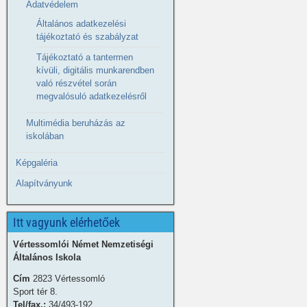
Adatvédelem
Általános adatkezelési
tájékoztató és szabályzat
Tájékoztató a tantermen
kívüli, digitális munkarendben
való részvétel során
megvalósuló adatkezelésről
Multimédia beruházás az
iskolában
Képgaléria
Alapítványunk
Itt vagyunk elérhetőek
Vértessomlói Német Nemzetiségi
Általános Iskola
Cím
2823 Vértessomló
Sport tér 8.
Tel/fax.:
34/493-192