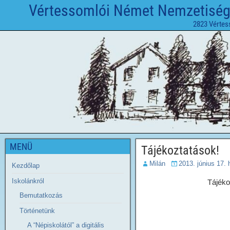
Vértessomlói Német Nemzetiségi 
2823 Vértes
MENÜ
Tájékoztatások!
Milán
2013. június 17. 
Kezdőlap
Iskolánkról
Tájéko
Bemutatkozás
Történetünk
A “Népiskolától” a digitális