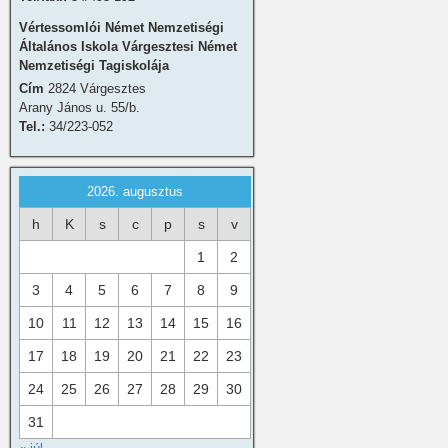
Vértessomlói Német Nemzetiségi
Általános Iskola Várgesztesi Német
Nemzetiségi Tagiskolája
Cím
2824 Várgesztes
Arany János u. 55/b.
Tel.:
34/223-052
2026. augusztus
h
K
s
c
p
s
v
1
2
3
4
5
6
7
8
9
10
11
12
13
14
15
16
17
18
19
20
21
22
23
24
25
26
27
28
29
30
31