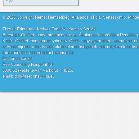
« júl
© 2023 Copyright Német Nemzetiségi Általános Iskola, Vértessomló. Minden
Tisztelt Érintettek, Kedves Tanulók, Kedves Szülők!
Értesítjük Önöket, hogy Intézményünk az Általános Adatvédelmi Rendelet (
Kérjük Önöket, hogy amennyiben az Önök, vagy gyermekeik személyes adatai
szíveskedjenek a tisztviselő alábbi elérhetőségeinek valamelyikén lehetőség
Intézményünk adatvédelmi tisztviselője:
Dr. Lórodi László
Reé Consulting Nonprofit Kft.
8000 Székesfehérvár, Várkörút 4. II/26.
email: dpo@reeconsulting.eu