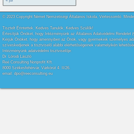
« júl
© 2023 Copyright Német Nemzetiségi Általános Iskola, Vértessomló. Minden
Tisztelt Érintettek, Kedves Tanulók, Kedves Szülők!
Értesítjük Önöket, hogy Intézményünk az Általános Adatvédelmi Rendelet (
Kérjük Önöket, hogy amennyiben az Önök, vagy gyermekeik személyes adatai
szíveskedjenek a tisztviselő alábbi elérhetőségeinek valamelyikén lehetőség
Intézményünk adatvédelmi tisztviselője:
Dr. Lórodi László
Reé Consulting Nonprofit Kft.
8000 Székesfehérvár, Várkörút 4. II/26.
email: dpo@reeconsulting.eu