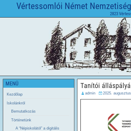
Vértessomlói Német Nemzetiségi 
2823 Vértes
MENÜ
Tanítói álláspály
admin
2025. augusztus
Kezdőlap
Iskolánkról
Bemutatkozás
Történetünk
A “Népiskolától” a digitális