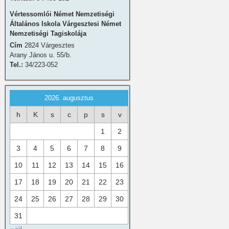
Vértessomlói Német Nemzetiségi
Általános Iskola Várgesztesi Német
Nemzetiségi Tagiskolája
Cím
2824 Várgesztes
Arany János u. 55/b.
Tel.:
34/223-052
2026. augusztus
h
K
s
c
p
s
v
1
2
3
4
5
6
7
8
9
10
11
12
13
14
15
16
17
18
19
20
21
22
23
24
25
26
27
28
29
30
31