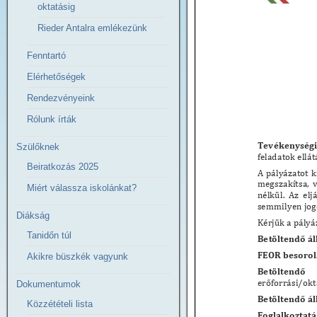
oktatásig
Rieder Antalra emlékezünk
Fenntartó
Elérhetőségek
Rendezvényeink
Rólunk írták
Szülőknek
Beiratkozás 2025
Miért válassza iskolánkat?
Diákság
Tanidőn túl
Akikre büszkék vagyunk
Dokumentumok
Közzétételi lista