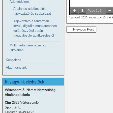
Adatvédelem
Általános adatkezelési
Page
1
/
3
tájékoztató és szabályzat
Updated: 2025. augusztus 10. vas
Tájékoztató a tantermen
kívüli, digitális munkarendben
← Previous Post
való részvétel során
megvalósuló adatkezelésről
Multimédia beruházás az
iskolában
Képgaléria
Alapítványunk
Itt vagyunk elérhetőek
Vértessomlói Német Nemzetiségi
Általános Iskola
Cím
2823 Vértessomló
Sport tér 8.
Tel/fax.:
34/493-192