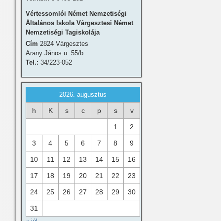
Vértessomlói Német Nemzetiségi
Általános Iskola Várgesztesi Német
Nemzetiségi Tagiskolája
Cím
2824 Várgesztes
Arany János u. 55/b.
Tel.:
34/223-052
2026. augusztus
h
K
s
c
p
s
v
1
2
3
4
5
6
7
8
9
10
11
12
13
14
15
16
17
18
19
20
21
22
23
24
25
26
27
28
29
30
31