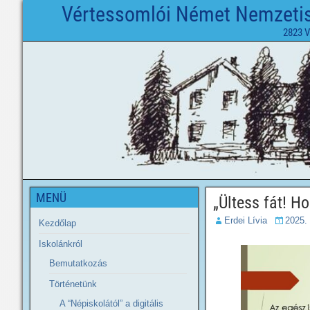
Vértessomlói Német Nemzetisé
2823 V
MENÜ
„Ültess fát! H
Erdei Lívia
2025.
Kezdőlap
Iskolánkról
Bemutatkozás
Történetünk
A “Népiskolától” a digitális