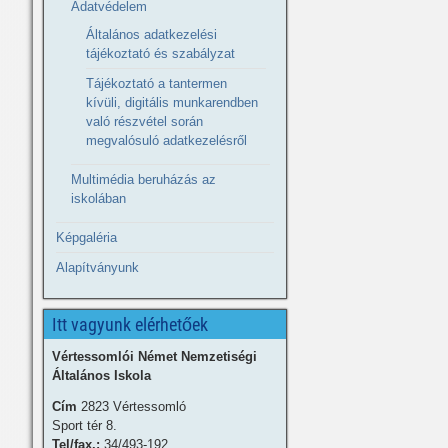
Adatvédelem
Általános adatkezelési
tájékoztató és szabályzat
Tájékoztató a tantermen
kívüli, digitális munkarendben
való részvétel során
megvalósuló adatkezelésről
Multimédia beruházás az
iskolában
Képgaléria
Alapítványunk
Itt vagyunk elérhetőek
Vértessomlói Német Nemzetiségi
Általános Iskola
Cím
2823 Vértessomló
Sport tér 8.
Tel/fax.:
34/493-192