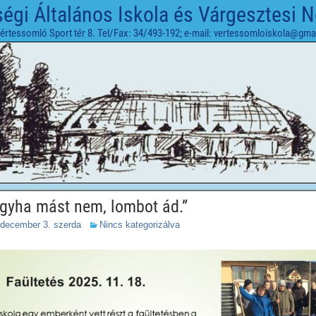
gi Általános Iskola és Várgesztesi 
értessomló Sport tér 8. Tel/Fax: 34/493-192; e-mail: vertessomloiskola@gma
ogyha mást nem, lombot ád.”
 december 3. szerda
Nincs kategorizálva