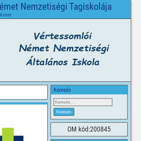
Német Nemzetiségi Tagiskolája
il.com
Keresés
OM kód:200845