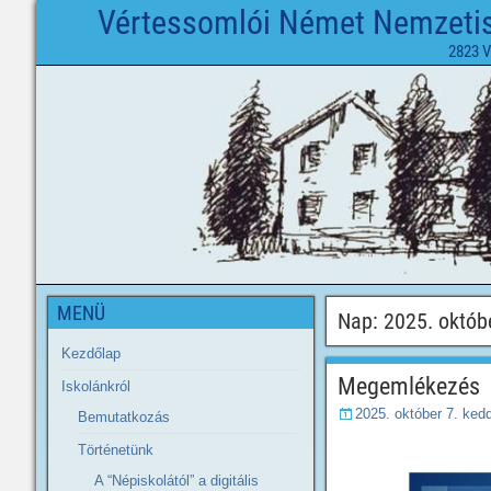
Vértessomlói Német Nemzetisé
2823 V
MENÜ
Nap:
2025. októbe
Kezdőlap
Megemlékezés
Iskolánkról
2025. október 7. ked
Bemutatkozás
Történetünk
A “Népiskolától” a digitális