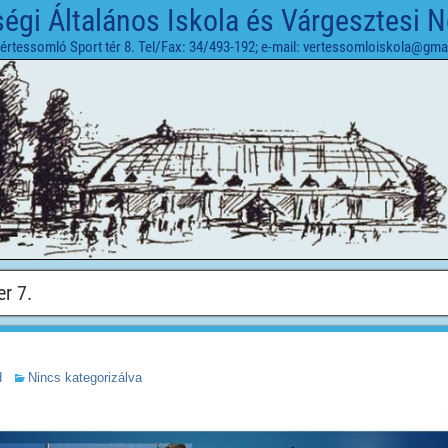
gi Általános Iskola és Várgesztesi 
értessomló Sport tér 8. Tel/Fax: 34/493-192; e-mail: vertessomloiskola@gma
r 7.
d
Nincs kategorizálva