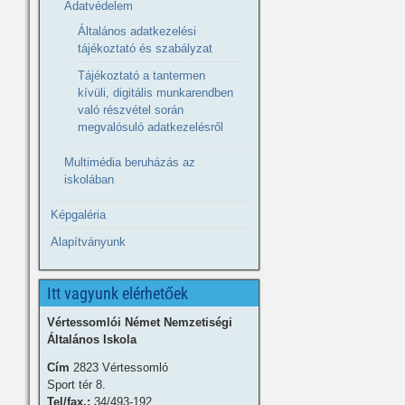
Adatvédelem
Általános adatkezelési
tájékoztató és szabályzat
Tájékoztató a tantermen
kívüli, digitális munkarendben
való részvétel során
megvalósuló adatkezelésről
Multimédia beruházás az
iskolában
Képgaléria
Alapítványunk
Itt vagyunk elérhetőek
Vértessomlói Német Nemzetiségi
Általános Iskola
Cím
2823 Vértessomló
Sport tér 8.
Tel/fax.:
34/493-192