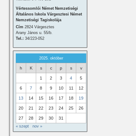
Vértessomlói Német Nemzetiségi
Általános Iskola Várgesztesi Német
Nemzetiségi Tagiskolája
Cím
2824 Várgesztes
Arany János u. 55/b.
Tel.:
34/223-052
2025. október
h
K
s
c
p
s
v
1
2
3
4
5
6
7
8
9
10
11
12
13
14
15
16
17
18
19
20
21
22
23
24
25
26
27
28
29
30
31
« szept
nov »