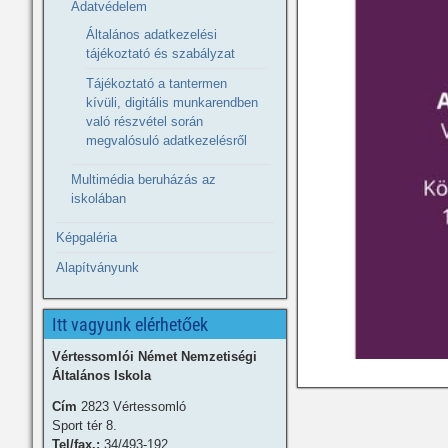
Adatvédelem
Általános adatkezelési
tájékoztató és szabályzat
Tájékoztató a tantermen
kívüli, digitális munkarendben
való részvétel során
megvalósuló adatkezelésről
Multimédia beruházás az
iskolában
Képgaléria
Alapítványunk
Itt vagyunk elérhetőek
Vértessomlói Német Nemzetiségi
Általános Iskola
Cím
2823 Vértessomló
Sport tér 8.
Tel/fax.:
34/493-192