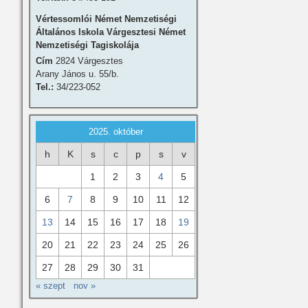
Vértessomlói Német Nemzetiségi
Általános Iskola Várgesztesi Német
Nemzetiségi Tagiskolája
Cím
2824 Várgesztes
Arany János u. 55/b.
Tel.:
34/223-052
2025. október
h
K
s
c
p
s
v
1
2
3
4
5
6
7
8
9
10
11
12
13
14
15
16
17
18
19
20
21
22
23
24
25
26
27
28
29
30
31
« szept
nov »