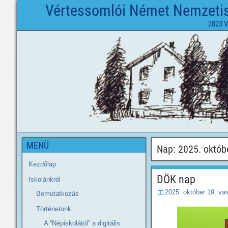
Vértessomlói Német Nemzetisé
2823 V
MENÜ
Nap:
2025. októb
Kezdőlap
DÖK nap
Iskolánkról
2025. október 19. va
Bemutatkozás
Történetünk
A “Népiskolától” a digitális