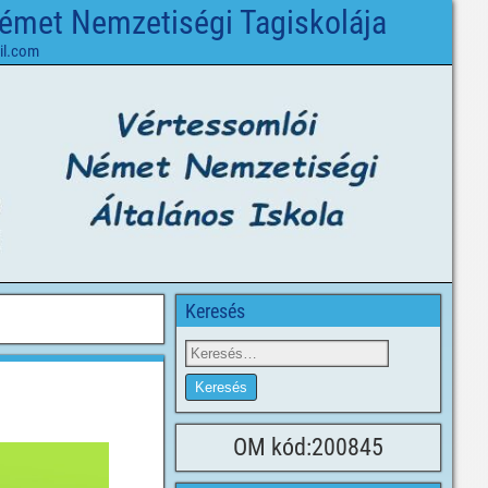
Német Nemzetiségi Tagiskolája
il.com
Keresés
OM kód:200845