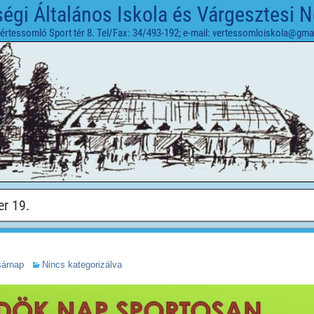
gi Általános Iskola és Várgesztesi 
értessomló Sport tér 8. Tel/Fax: 34/493-192; e-mail: vertessomloiskola@gma
er 19.
sárnap
Nincs kategorizálva