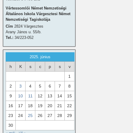
Vértessomlói Német Nemzetiségi
Általános Iskola Várgesztesi Német
Nemzetiségi Tagiskolája
Cím
2824 Várgesztes
Arany János u. 55/b.
Tel.:
34/223-052
2025. június
h
K
s
c
p
s
v
1
2
3
4
5
6
7
8
9
10
11
12
13
14
15
16
17
18
19
20
21
22
23
24
25
26
27
28
29
30