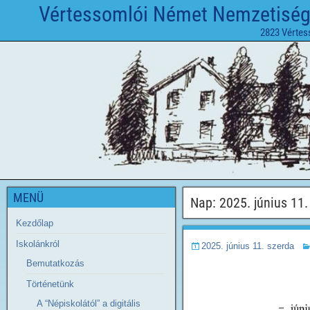
Vértessomlói Német Nemzetiségi 
2823 Vértes
MENÜ
Nap:
2025. június 11.
Kezdőlap
Iskolánkról
2025. június 11. szerda
Bemutatkozás
Történetünk
A “Népiskolától” a digitális