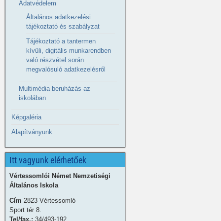
Adatvédelem
Általános adatkezelési
tájékoztató és szabályzat
Tájékoztató a tantermen
kívüli, digitális munkarendben
való részvétel során
megvalósuló adatkezelésről
Multimédia beruházás az
iskolában
Képgaléria
Alapítványunk
Itt vagyunk elérhetőek
Vértessomlói Német Nemzetiségi
Általános Iskola
Cím
2823 Vértessomló
Sport tér 8.
Tel/fax.:
34/493-192