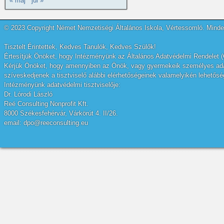
« máj
júl »
© 2023 Copyright Német Nemzetiségi Általános Iskola, Vértessomló. Minden
Tisztelt Érintettek, Kedves Tanulók, Kedves Szülők!
Értesítjük Önöket, hogy Intézményünk az Általános Adatvédelmi Rendelet (
Kérjük Önöket, hogy amennyiben az Önök, vagy gyermekeik személyes adatai
szíveskedjenek a tisztviselő alábbi elérhetőségeinek valamelyikén lehetőség
Intézményünk adatvédelmi tisztviselője:
Dr. Lórodi László
Reé Consulting Nonprofit Kft.
8000 Székesfehérvár, Várkörút 4. II/26.
email: dpo@reeconsulting.eu