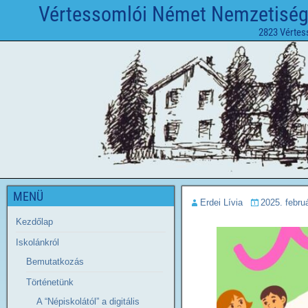
Vértessomlói Német Nemzetiségi 
2823 Vértes
MENÜ
Erdei Lívia
2025. februá
Kezdőlap
Iskolánkról
Bemutatkozás
Történetünk
A “Népiskolától” a digitális