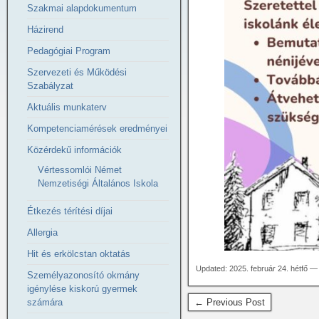
Szakmai alapdokumentum
Házirend
Pedagógiai Program
Szervezeti és Működési
Szabályzat
Aktuális munkaterv
Kompetenciamérések eredményei
Közérdekű információk
Vértessomlói Német
Nemzetiségi Általános Iskola
Étkezés térítési díjai
Allergia
Hit és erkölcstan oktatás
Updated: 2025. február 24. hétfő —
Személyazonosító okmány
igénylése kiskorú gyermek
← Previous Post
számára