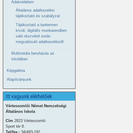
Adatvédelem
Általános adatkezelési
tájékoztató és szabályzat
Tájékoztató a tantermen
kívüli, digitális munkarendben
való részvétel során
megvalósuló adatkezelésről
Multimédia beruházás az
iskolában
Képgaléria
Alapítványunk
Itt vagyunk elérhetőek
Vértessomlói Német Nemzetiségi
Általános Iskola
Cím
2823 Vértessomló
Sport tér 8.
Tel/fax.:
34/493-192