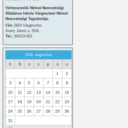
Vértessomlói Német Nemzetiségi
Általános Iskola Várgesztesi Német
Nemzetiségi Tagiskolája
Cím
2824 Várgesztes
Arany János u. 55/b.
Tel.:
34/223-052
2026. augusztus
h
K
s
c
p
s
v
1
2
3
4
5
6
7
8
9
10
11
12
13
14
15
16
17
18
19
20
21
22
23
24
25
26
27
28
29
30
31