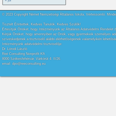
« júl
© 2023 Copyright Német Nemzetiségi Általános Iskola, Vértessomló. Minden
Tisztelt Érintettek, Kedves Tanulók, Kedves Szülők!
Értesítjük Önöket, hogy Intézményünk az Általános Adatvédelmi Rendelet (
Kérjük Önöket, hogy amennyiben az Önök, vagy gyermekeik személyes adatai
szíveskedjenek a tisztviselő alábbi elérhetőségeinek valamelyikén lehetőség
Intézményünk adatvédelmi tisztviselője:
Dr. Lórodi László
Reé Consulting Nonprofit Kft.
8000 Székesfehérvár, Várkörút 4. II/26.
email: dpo@reeconsulting.eu