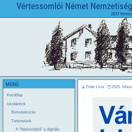
Vértessomlói Német Nemzetiségi 
2823 Vértes
MENÜ
Erdei Lívia
2025. februá
Kezdőlap
Iskolánkról
Bemutatkozás
Történetünk
A “Népiskolától” a digitális