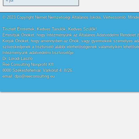
« júl
© 2023 Copyright Német Nemzetiségi Általános Iskola, Vértessomló. Minden
Tisztelt Érintettek, Kedves Tanulók, Kedves Szülők!
Értesítjük Önöket, hogy Intézményünk az Általános Adatvédelmi Rendelet (
Kérjük Önöket, hogy amennyiben az Önök, vagy gyermekeik személyes adatai
szíveskedjenek a tisztviselő alábbi elérhetőségeinek valamelyikén lehetőség
Intézményünk adatvédelmi tisztviselője:
Dr. Lórodi László
Reé Consulting Nonprofit Kft.
8000 Székesfehérvár, Várkörút 4. II/26.
email: dpo@reeconsulting.eu