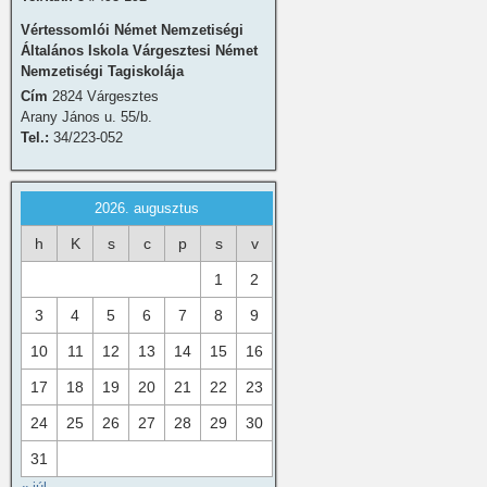
Vértessomlói Német Nemzetiségi
Általános Iskola Várgesztesi Német
Nemzetiségi Tagiskolája
Cím
2824 Várgesztes
Arany János u. 55/b.
Tel.:
34/223-052
2026. augusztus
h
K
s
c
p
s
v
1
2
3
4
5
6
7
8
9
10
11
12
13
14
15
16
17
18
19
20
21
22
23
24
25
26
27
28
29
30
31