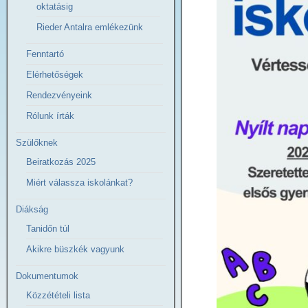
oktatásig
Rieder Antalra emlékezünk
Fenntartó
Elérhetőségek
Rendezvényeink
Rólunk írták
Szülőknek
Beiratkozás 2025
Miért válassza iskolánkat?
Diákság
Tanidőn túl
Akikre büszkék vagyunk
Dokumentumok
Közzétételi lista