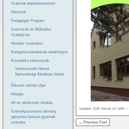
Szakmai alapdokumentum
Házirend
Pedagógiai Program
Szervezeti és Működési
Szabályzat
Aktuális munkaterv
Kompetenciamérések eredményei
Közérdekű információk
Vértessomlói Német
Nemzetiségi Általános Iskola
Étkezés térítési díjai
Allergia
Hit és erkölcstan oktatás
Updated: 2025. február 24. hétfő —
Személyazonosító okmány
igénylése kiskorú gyermek
← Previous Post
számára