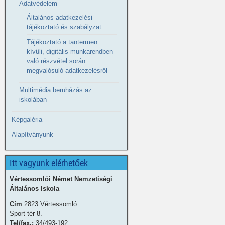
Adatvédelem
Általános adatkezelési
tájékoztató és szabályzat
Tájékoztató a tantermen
kívüli, digitális munkarendben
való részvétel során
megvalósuló adatkezelésről
Multimédia beruházás az
iskolában
Képgaléria
Alapítványunk
Itt vagyunk elérhetőek
Vértessomlói Német Nemzetiségi
Általános Iskola
Cím
2823 Vértessomló
Sport tér 8.
Tel/fax.:
34/493-192