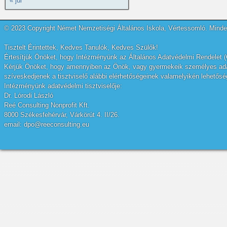
« júl
© 2023 Copyright Német Nemzetiségi Általános Iskola, Vértessomló. Minden
Tisztelt Érintettek, Kedves Tanulók, Kedves Szülők!
Értesítjük Önöket, hogy Intézményünk az Általános Adatvédelmi Rendelet (
Kérjük Önöket, hogy amennyiben az Önök, vagy gyermekeik személyes adatai
szíveskedjenek a tisztviselő alábbi elérhetőségeinek valamelyikén lehetőség
Intézményünk adatvédelmi tisztviselője:
Dr. Lórodi László
Reé Consulting Nonprofit Kft.
8000 Székesfehérvár, Várkörút 4. II/26.
email: dpo@reeconsulting.eu