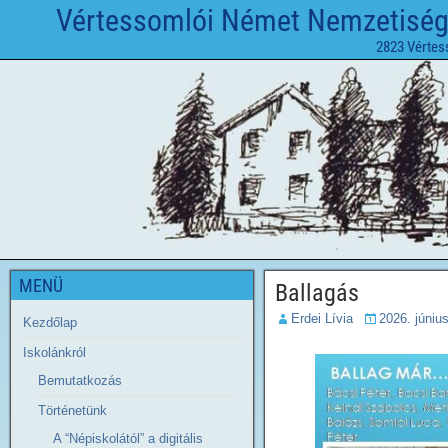
Vértessomlói Német Nemzetiségi 
2823 Vértes
MENÜ
Ballagás
Erdei Lívia
2026. június
Kezdőlap
Iskolánkról
Bemutatkozás
Történetünk
A “Népiskolától” a digitális