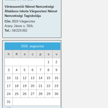
Vértessomlói Német Nemzetiségi
Általános Iskola Várgesztesi Német
Nemzetiségi Tagiskolája
Cím
2824 Várgesztes
Arany János u. 55/b.
Tel.:
34/223-052
2026. augusztus
h
K
s
c
p
s
v
1
2
3
4
5
6
7
8
9
10
11
12
13
14
15
16
17
18
19
20
21
22
23
24
25
26
27
28
29
30
31