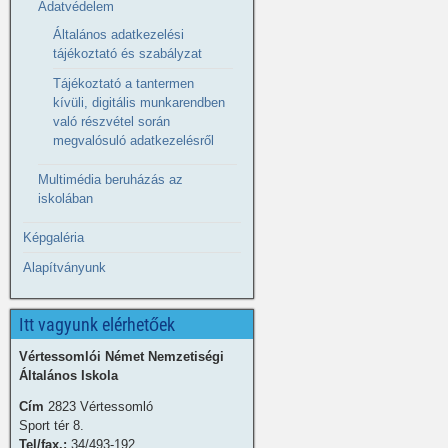
Adatvédelem
Általános adatkezelési
tájékoztató és szabályzat
Tájékoztató a tantermen
kívüli, digitális munkarendben
való részvétel során
megvalósuló adatkezelésről
Multimédia beruházás az
iskolában
Képgaléria
Alapítványunk
Itt vagyunk elérhetőek
Vértessomlói Német Nemzetiségi
Általános Iskola
Cím
2823 Vértessomló
Sport tér 8.
Tel/fax.:
34/493-192