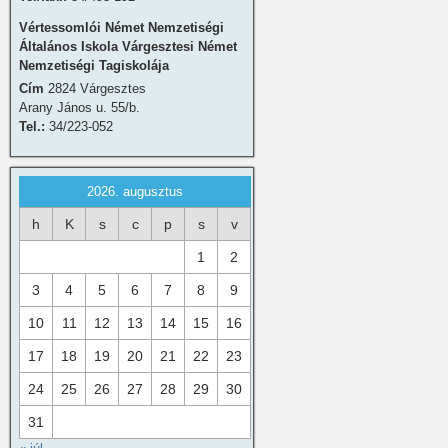
Vértessomlói Német Nemzetiségi
Általános Iskola Várgesztesi Német
Nemzetiségi Tagiskolája
Cím
2824 Várgesztes
Arany János u. 55/b.
Tel.:
34/223-052
2026. augusztus
h
K
s
c
p
s
v
1
2
3
4
5
6
7
8
9
10
11
12
13
14
15
16
17
18
19
20
21
22
23
24
25
26
27
28
29
30
31