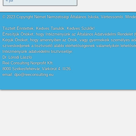
« júl
© 2023 Copyright Német Nemzetiségi Általános Iskola, Vértessomló. Minden
Tisztelt Érintettek, Kedves Tanulók, Kedves Szülők!
Értesítjük Önöket, hogy Intézményünk az Általános Adatvédelmi Rendelet (
Kérjük Önöket, hogy amennyiben az Önök, vagy gyermekeik személyes adatai
szíveskedjenek a tisztviselő alábbi elérhetőségeinek valamelyikén lehetőség
Intézményünk adatvédelmi tisztviselője:
Dr. Lórodi László
Reé Consulting Nonprofit Kft.
8000 Székesfehérvár, Várkörút 4. II/26.
email: dpo@reeconsulting.eu