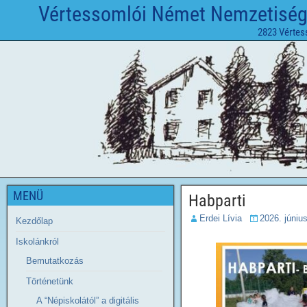
Vértessomlói Német Nemzetiségi 
2823 Vértes
MENÜ
Habparti
Erdei Lívia
2026. június
Kezdőlap
Iskolánkról
Bemutatkozás
Történetünk
A “Népiskolától” a digitális