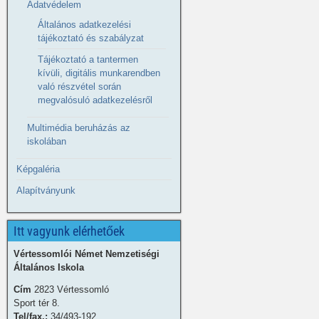
Adatvédelem
Általános adatkezelési
tájékoztató és szabályzat
Tájékoztató a tantermen
kívüli, digitális munkarendben
való részvétel során
megvalósuló adatkezelésről
Multimédia beruházás az
iskolában
Képgaléria
Alapítványunk
Itt vagyunk elérhetőek
Vértessomlói Német Nemzetiségi
Általános Iskola
Cím
2823 Vértessomló
Sport tér 8.
Tel/fax.:
34/493-192