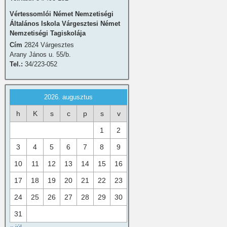
Vértessomlói Német Nemzetiségi
Általános Iskola Várgesztesi Német
Nemzetiségi Tagiskolája
Cím
2824 Várgesztes
Arany János u. 55/b.
Tel.:
34/223-052
2026. augusztus
h
K
s
c
p
s
v
1
2
3
4
5
6
7
8
9
10
11
12
13
14
15
16
17
18
19
20
21
22
23
24
25
26
27
28
29
30
31