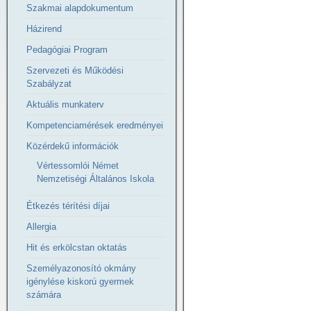
Szakmai alapdokumentum
Házirend
Pedagógiai Program
Szervezeti és Működési
Szabályzat
Aktuális munkaterv
Kompetenciamérések eredményei
Közérdekű információk
Vértessomlói Német
Nemzetiségi Általános Iskola
Étkezés térítési díjai
Allergia
Hit és erkölcstan oktatás
Személyazonosító okmány
igénylése kiskorú gyermek
számára