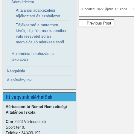
Adatvédelem
Updated: 2022. április 12. kedd — 
Általános adatkezelési
tájékoztató és szabályzat
← Previous Post
Tájékoztató a tantermen
kívüli, digitális munkarendben
való részvétel során
megvalósuló adatkezelésről
Multimédia beruházás az
iskolában
Képgaléria
Alapítványunk
Itt vagyunk elérhetőek
Vértessomlói Német Nemzetiségi
Általános Iskola
Cím
2823 Vértessomló
Sport tér 8.
Tel/fax.:
34/493-192