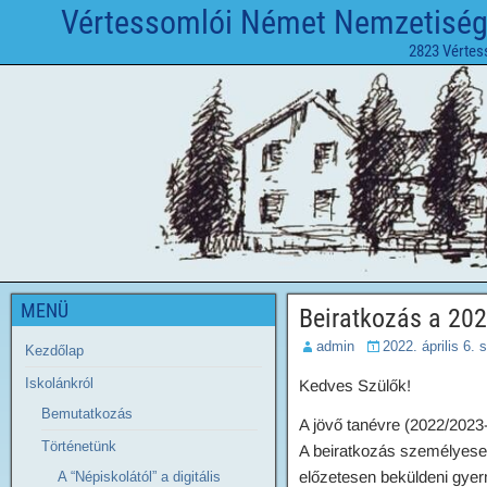
Vértessomlói Német Nemzetiségi 
2823 Vértes
MENÜ
Beiratkozás a 20
admin
2022. április 6. 
Kezdőlap
Iskolánkról
Kedves Szülők!
Bemutatkozás
A jövő tanévre (2022/2023-a
Történetünk
A beiratkozás személyesen
előzetesen beküldeni gyerm
A “Népiskolától” a digitális