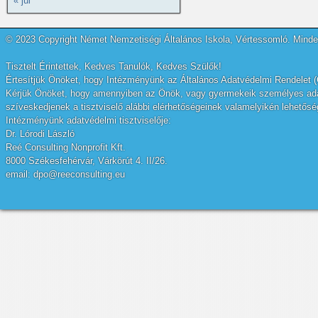
« júl
© 2023 Copyright Német Nemzetiségi Általános Iskola, Vértessomló. Minden
Tisztelt Érintettek, Kedves Tanulók, Kedves Szülők!
Értesítjük Önöket, hogy Intézményünk az Általános Adatvédelmi Rendelet (
Kérjük Önöket, hogy amennyiben az Önök, vagy gyermekeik személyes adatai
szíveskedjenek a tisztviselő alábbi elérhetőségeinek valamelyikén lehetőség
Intézményünk adatvédelmi tisztviselője:
Dr. Lórodi László
Reé Consulting Nonprofit Kft.
8000 Székesfehérvár, Várkörút 4. II/26.
email: dpo@reeconsulting.eu