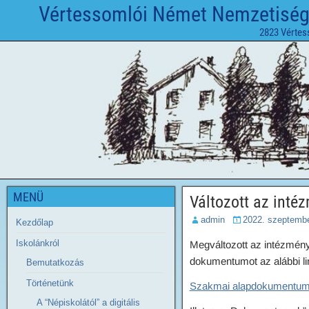
Vértessomlói Német Nemzetiségi 
2823 Vértes
MENÜ
Változott az int
admin
2022. szeptembe
Kezdőlap
Iskolánkról
Megváltozott az intézmén
dokumentumot az alábbi lin
Bemutatkozás
Történetünk
Szakmai alapdokumentu
A “Népiskolától” a digitális