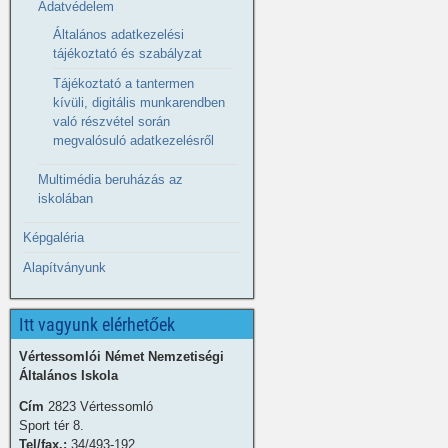
Adatvédelem
Általános adatkezelési
tájékoztató és szabályzat
Tájékoztató a tantermen
kívüli, digitális munkarendben
való részvétel során
megvalósuló adatkezelésről
Multimédia beruházás az
iskolában
Képgaléria
Alapítványunk
Itt vagyunk elérhetőek
Vértessomlói Német Nemzetiségi
Általános Iskola
Cím
2823 Vértessomló
Sport tér 8.
Tel/fax.:
34/493-192