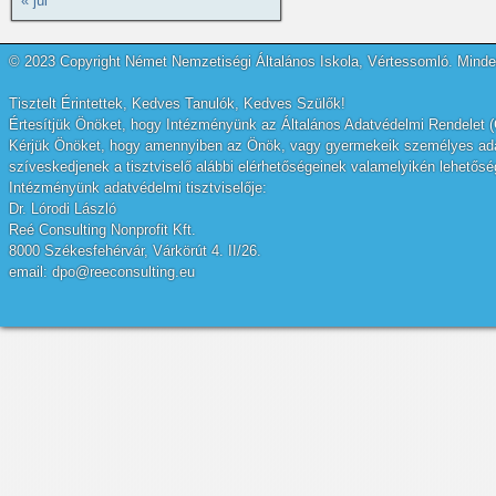
« júl
© 2023 Copyright Német Nemzetiségi Általános Iskola, Vértessomló. Minden
Tisztelt Érintettek, Kedves Tanulók, Kedves Szülők!
Értesítjük Önöket, hogy Intézményünk az Általános Adatvédelmi Rendelet (
Kérjük Önöket, hogy amennyiben az Önök, vagy gyermekeik személyes adatai
szíveskedjenek a tisztviselő alábbi elérhetőségeinek valamelyikén lehetőség
Intézményünk adatvédelmi tisztviselője:
Dr. Lórodi László
Reé Consulting Nonprofit Kft.
8000 Székesfehérvár, Várkörút 4. II/26.
email: dpo@reeconsulting.eu