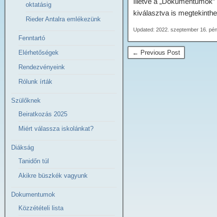
Illetve a „Dokumentumok” 
oktatásig
kiválasztva is megtekinthet
Rieder Antalra emlékezünk
Updated: 2022. szeptember 16. pé
Fenntartó
Elérhetőségek
← Previous Post
Rendezvényeink
Rólunk írták
Szülőknek
Beiratkozás 2025
Miért válassza iskolánkat?
Diákság
Tanidőn túl
Akikre büszkék vagyunk
Dokumentumok
Közzétételi lista