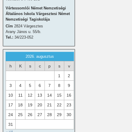
Vértessomlói Német Nemzetiségi
Általános Iskola Várgesztesi Német
Nemzetiségi Tagiskolája
Cím
2824 Várgesztes
Arany János u. 55/b.
Tel.:
34/223-052
2026. augusztus
h
K
s
c
p
s
v
1
2
3
4
5
6
7
8
9
10
11
12
13
14
15
16
17
18
19
20
21
22
23
24
25
26
27
28
29
30
31