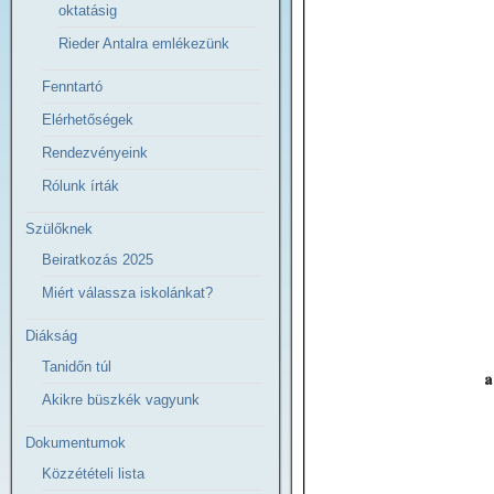
oktatásig
Rieder Antalra emlékezünk
Fenntartó
Elérhetőségek
Rendezvényeink
Rólunk írták
Szülőknek
Beiratkozás 2025
Miért válassza iskolánkat?
Diákság
Tanidőn túl
Akikre büszkék vagyunk
Dokumentumok
Közzétételi lista