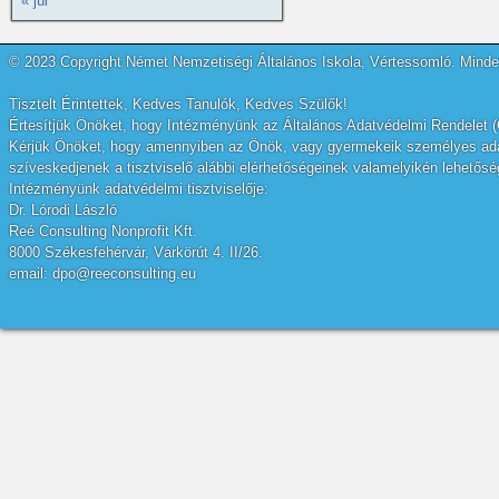
« júl
© 2023 Copyright Német Nemzetiségi Általános Iskola, Vértessomló. Minden
Tisztelt Érintettek, Kedves Tanulók, Kedves Szülők!
Értesítjük Önöket, hogy Intézményünk az Általános Adatvédelmi Rendelet (
Kérjük Önöket, hogy amennyiben az Önök, vagy gyermekeik személyes adatai
szíveskedjenek a tisztviselő alábbi elérhetőségeinek valamelyikén lehetőség
Intézményünk adatvédelmi tisztviselője:
Dr. Lórodi László
Reé Consulting Nonprofit Kft.
8000 Székesfehérvár, Várkörút 4. II/26.
email: dpo@reeconsulting.eu