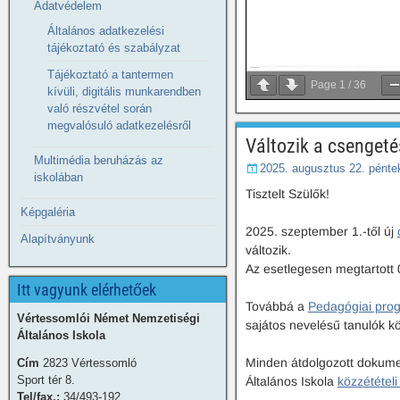
Adatvédelem
Általános adatkezelési
tájékoztató és szabályzat
Tájékoztató a tantermen
Page
1
/
36
kívüli, digitális munkarendben
való részvétel során
megvalósuló adatkezelésről
Változik a csengeté
Multimédia beruházás az
2025. augusztus 22. pénte
iskolában
Tisztelt Szülők!
Képgaléria
2025. szeptember 1.-től új
Alapítványunk
változik.
Az esetlegesen megtartott 0
Itt vagyunk elérhetőek
Továbbá a
Pedagógiai pro
Vértessomlói Német Nemzetiségi
sajátos nevelésű tanulók kö
Általános Iskola
Minden átdolgozott dokumen
Cím
2823 Vértessomló
Sport tér 8.
Általános Iskola
közzétételi
Tel/fax.:
34/493-192