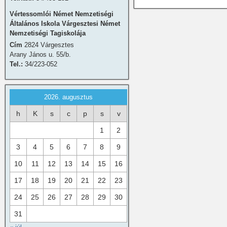
Vértessomlói Német Nemzetiségi
Általános Iskola Várgesztesi Német
Nemzetiségi Tagiskolája
Cím
2824 Várgesztes
Arany János u. 55/b.
Tel.:
34/223-052
2026. augusztus
h
K
s
c
p
s
v
1
2
3
4
5
6
7
8
9
10
11
12
13
14
15
16
17
18
19
20
21
22
23
24
25
26
27
28
29
30
31