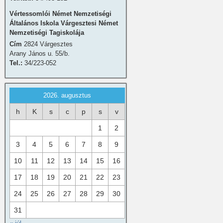
Vértessomlói Német Nemzetiségi
Általános Iskola Várgesztesi Német
Nemzetiségi Tagiskolája
Cím
2824 Várgesztes
Arany János u. 55/b.
Tel.:
34/223-052
2026. augusztus
h
K
s
c
p
s
v
1
2
3
4
5
6
7
8
9
10
11
12
13
14
15
16
17
18
19
20
21
22
23
24
25
26
27
28
29
30
31