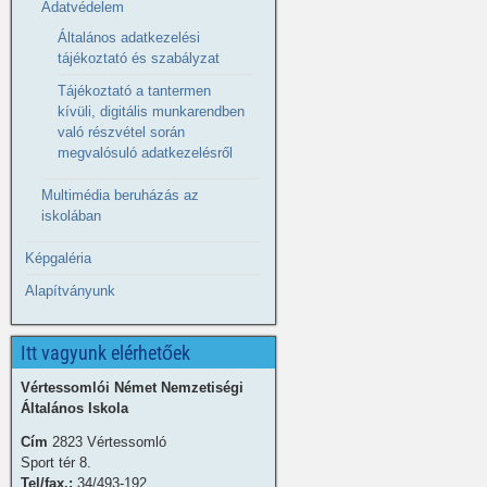
Adatvédelem
Általános adatkezelési
tájékoztató és szabályzat
Tájékoztató a tantermen
kívüli, digitális munkarendben
való részvétel során
megvalósuló adatkezelésről
Multimédia beruházás az
iskolában
Képgaléria
Alapítványunk
Itt vagyunk elérhetőek
Vértessomlói Német Nemzetiségi
Általános Iskola
Cím
2823 Vértessomló
Sport tér 8.
Tel/fax.:
34/493-192