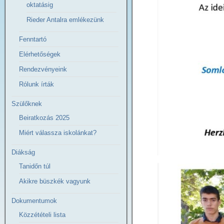
oktatásig
Rieder Antalra emlékezünk
Fenntartó
Elérhetőségek
Rendezvényeink
Rólunk írták
Szülőknek
Beiratkozás 2025
Miért válassza iskolánkat?
Diákság
Tanidőn túl
Akikre büszkék vagyunk
Dokumentumok
Közzétételi lista