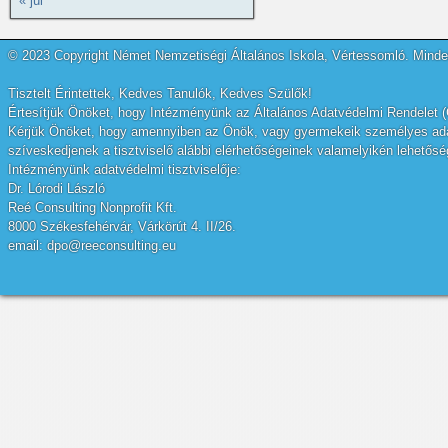
« júl
© 2023 Copyright Német Nemzetiségi Általános Iskola, Vértessomló. Minden
Tisztelt Érintettek, Kedves Tanulók, Kedves Szülők!
Értesítjük Önöket, hogy Intézményünk az Általános Adatvédelmi Rendelet (
Kérjük Önöket, hogy amennyiben az Önök, vagy gyermekeik személyes adatai
szíveskedjenek a tisztviselő alábbi elérhetőségeinek valamelyikén lehetőség
Intézményünk adatvédelmi tisztviselője:
Dr. Lórodi László
Reé Consulting Nonprofit Kft.
8000 Székesfehérvár, Várkörút 4. II/26.
email: dpo@reeconsulting.eu