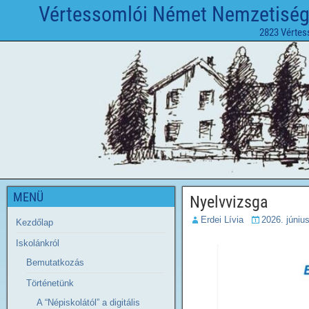
Vértessomlói Német Nemzetiségi 
2823 Vértes
MENÜ
Nyelvvizsga
Erdei Lívia
2026. június
Kezdőlap
Iskolánkról
Bemutatkozás
Történetünk
A “Népiskolától” a digitális