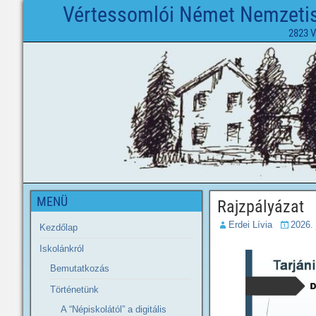
Vértessomlói Német Nemzetisé
2823 V
MENÜ
Rajzpályázat
Erdei Lívia
2026. 
Kezdőlap
Iskolánkról
Bemutatkozás
Történetünk
A “Népiskolától” a digitális