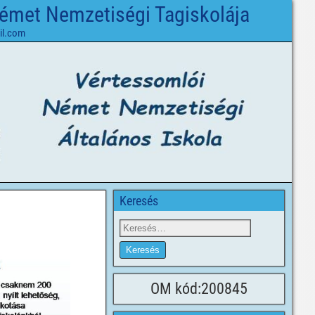
Német Nemzetiségi Tagiskolája
il.com
Keresés
OM kód:200845