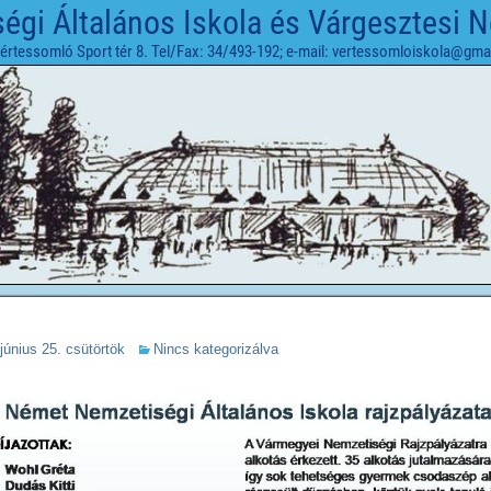
gi Általános Iskola és Várgesztesi 
értessomló Sport tér 8. Tel/Fax: 34/493-192; e-mail: vertessomloiskola@gma
június 25. csütörtök
Nincs kategorizálva