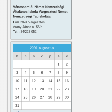
Vértessomlói Német Nemzetiségi
Általános Iskola Várgesztesi Német
Nemzetiségi Tagiskolája
Cím
2824 Várgesztes
Arany János u. 55/b.
Tel.:
34/223-052
2026. augusztus
h
K
s
c
p
s
v
1
2
3
4
5
6
7
8
9
10
11
12
13
14
15
16
17
18
19
20
21
22
23
24
25
26
27
28
29
30
31