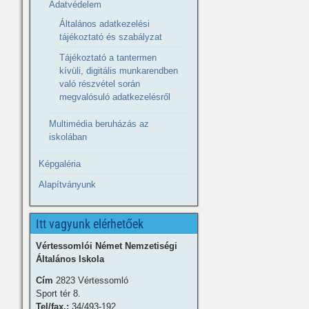
Adatvédelem
Általános adatkezelési
tájékoztató és szabályzat
Tájékoztató a tantermen
kívüli, digitális munkarendben
való részvétel során
megvalósuló adatkezelésről
Multimédia beruházás az
iskolában
Képgaléria
Alapítványunk
Itt vagyunk elérhetőek
Vértessomlói Német Nemzetiségi
Általános Iskola
Cím
2823 Vértessomló
Sport tér 8.
Tel/fax.:
34/493-192