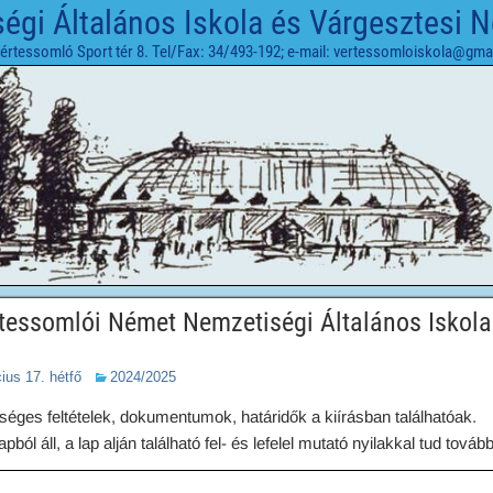
gi Általános Iskola és Várgesztesi 
értessomló Sport tér 8. Tel/Fax: 34/493-192; e-mail: vertessomloiskola@gma
rtessomlói Német Nemzetiségi Általános Iskola
ius 17. hétfő
2024/2025
ges feltételek, dokumentumok, határidők a kiírásban találhatóak.
ól áll, a lap alján található fel- és lefelel mutató nyilakkal tud tovább