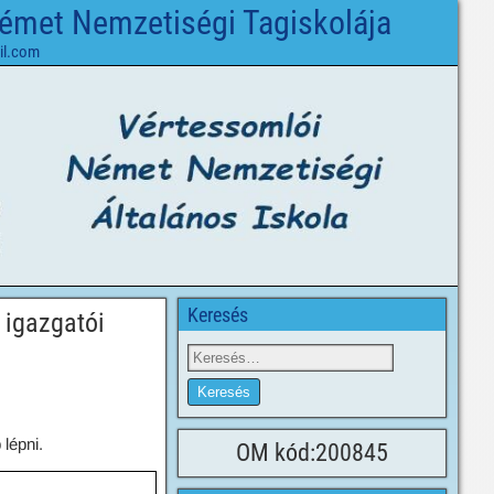
Német Nemzetiségi Tagiskolája
il.com
Keresés
 igazgatói
 lépni.
OM kód:200845