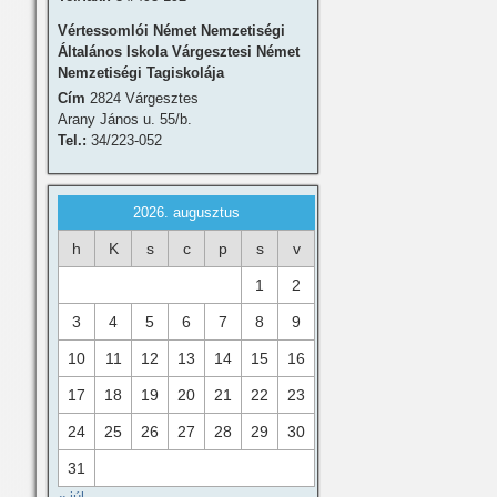
Vértessomlói Német Nemzetiségi
Általános Iskola Várgesztesi Német
Nemzetiségi Tagiskolája
Cím
2824 Várgesztes
Arany János u. 55/b.
Tel.:
34/223-052
2026. augusztus
h
K
s
c
p
s
v
1
2
3
4
5
6
7
8
9
10
11
12
13
14
15
16
17
18
19
20
21
22
23
24
25
26
27
28
29
30
31