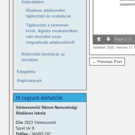
Adatvédelem
Általános adatkezelési
tájékoztató és szabályzat
Tájékoztató a tantermen
kívüli, digitális munkarendben
való részvétel során
Page
1
/
3
megvalósuló adatkezelésről
Updated: 2025. március 17. 
Multimédia beruházás az
iskolában
← Previous Post
Képgaléria
Alapítványunk
Itt vagyunk elérhetőek
Vértessomlói Német Nemzetiségi
Általános Iskola
Cím
2823 Vértessomló
Sport tér 8.
Tel/fax.:
34/493-192