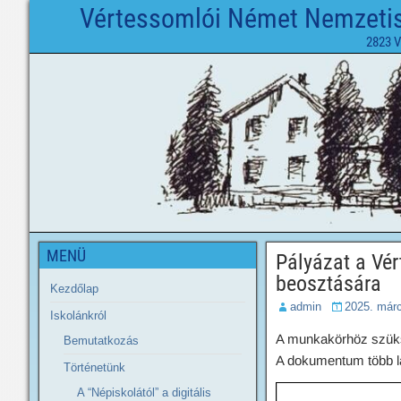
Vértessomlói Német Nemzetisé
2823 V
MENÜ
Pályázat a Vé
beosztására
Kezdőlap
admin
2025. márc
Iskolánkról
A munkakörhöz szüksé
Bemutatkozás
A dokumentum több lapb
Történetünk
A “Népiskolától” a digitális