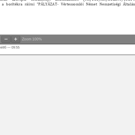
Zoom
100%
hétfő — 09:55